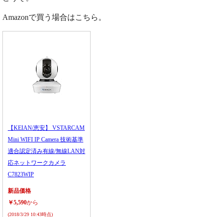
Amazonで買う場合はこちら。
【KEIAN/恵安】 VSTARCAM
Mini WIFI IP Camera 技術基準
適合認定済み有線/無線LAN対
応ネットワークカメラ
C7823WIP
新品価格
￥5,590
から
(2018/3/29 10:43時点)