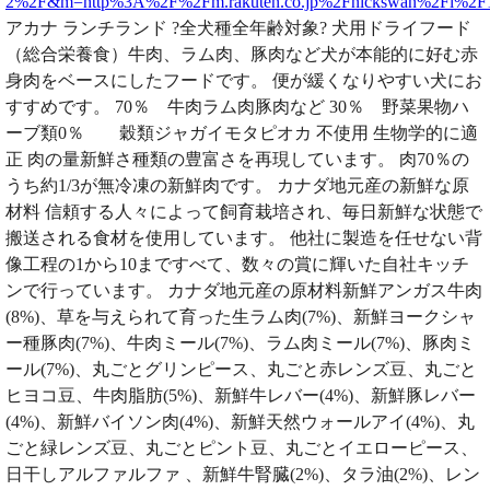
2%2F&m=http%3A%2F%2Fm.rakuten.co.jp%2Fnickswan%2Fi%2F
アカナ ランチランド ?全犬種全年齢対象? 犬用ドライフード
（総合栄養食）牛肉、ラム肉、豚肉など犬が本能的に好む赤
身肉をベースにしたフードです。 便が緩くなりやすい犬にお
すすめです。 70％ 牛肉ラム肉豚肉など 30％ 野菜果物ハ
ーブ類0％ 穀類ジャガイモタピオカ 不使用 生物学的に適
正 肉の量新鮮さ種類の豊富さを再現しています。 肉70％の
うち約1/3が無冷凍の新鮮肉です。 カナダ地元産の新鮮な原
材料 信頼する人々によって飼育栽培され、毎日新鮮な状態で
搬送される食材を使用しています。 他社に製造を任せない背
像工程の1から10まですべて、数々の賞に輝いた自社キッチ
ンで行っています。 カナダ地元産の原材料新鮮アンガス牛肉
(8%)、草を与えられて育った生ラム肉(7%)、新鮮ヨークシャ
ー種豚肉(7%)、牛肉ミール(7%)、ラム肉ミール(7%)、豚肉ミ
ール(7%)、丸ごとグリンピース、丸ごと赤レンズ豆、丸ごと
ヒヨコ豆、牛肉脂肪(5%)、新鮮牛レバー(4%)、新鮮豚レバー
(4%)、新鮮バイソン肉(4%)、新鮮天然ウォールアイ(4%)、丸
ごと緑レンズ豆、丸ごとピント豆、丸ごとイエローピース、
日干しアルファルファ 、新鮮牛腎臓(2%)、タラ油(2%)、レン