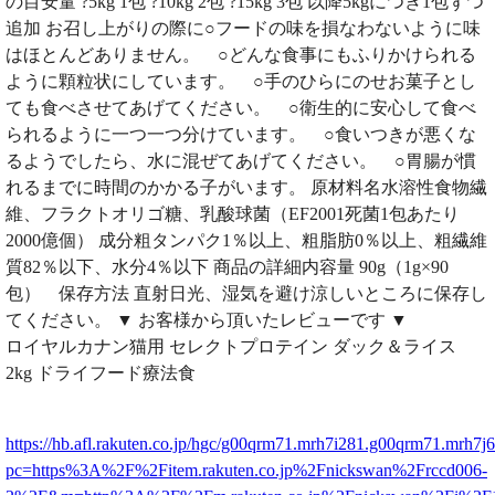
の目安量 ?5kg 1包 ?10kg 2包 ?15kg 3包 以降5kgにつき1包ずつ
追加 お召し上がりの際に○フードの味を損なわないように味
はほとんどありません。 ○どんな食事にもふりかけられる
ように顆粒状にしています。 ○手のひらにのせお菓子とし
ても食べさせてあげてください。 ○衛生的に安心して食べ
られるように一つ一つ分けています。 ○食いつきが悪くな
るようでしたら、水に混ぜてあげてください。 ○胃腸が慣
れるまでに時間のかかる子がいます。 原材料名水溶性食物繊
維、フラクトオリゴ糖、乳酸球菌（EF2001死菌1包あたり
2000億個） 成分粗タンパク1％以上、粗脂肪0％以上、粗繊維
質82％以下、水分4％以下 商品の詳細内容量 90g（1g×90
包） 保存方法 直射日光、湿気を避け涼しいところに保存し
てください。 ▼ お客様から頂いたレビューです ▼
ロイヤルカナン猫用 セレクトプロテイン ダック＆ライス
2kg ドライフード療法食
https://hb.afl.rakuten.co.jp/hgc/g00qrm71.mrh7i281.g00qrm71.mrh7j
pc=https%3A%2F%2Fitem.rakuten.co.jp%2Fnickswan%2Frccd006-