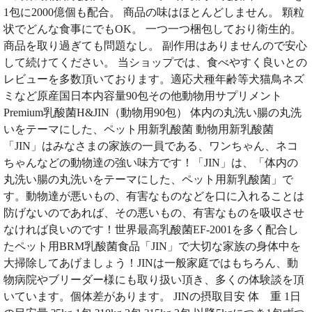
1包に2000億個も配合。 商品の味はほとんどしません。 顆粒
状でどんな食事にでもOK。 一つ一つ梱包しており衛生的。
商品を取り過ぎても問題なし。 副作用はありませんので安心
して続けてください。 当ショップでは、食べやすく良いとの
レビューを多数頂いております。適応犬種年齢等犬猫鳥ネズ
ミなど原産国日本内容量90包その他動物用サプリメント
Premium乳酸菌H&JIN（動物用90包） 体内の丸洗い腸の丸洗
いをテーマにした、ペット用新乳酸菌 動物用新乳酸菌
「JIN」はみなさまの家族の一員である、ワンちゃん、ネコ
ちゃんなどの動物達の強い味方です！「JIN」は、「体内の
丸洗い腸の丸洗いをテーマにした、ペット用新乳酸菌」で
す。動物達が悪いもの、有害なものなどを口に入れることは
防げないのであれば、その悪いもの、有害なものを吸収させ
なければ良いのです！世界最高乳酸菌EF-2001を多く配合し
たペット用BRM乳酸菌食品「JIN」で大切な家族の身体中を
大掃除してあげましょう！JINは一般家庭ではもちろん、動
物病院やブリーダー様にも取り扱い頂き、多くの体験談を頂
いています。個体差があります。 JINの摂取目安 体 重 1日