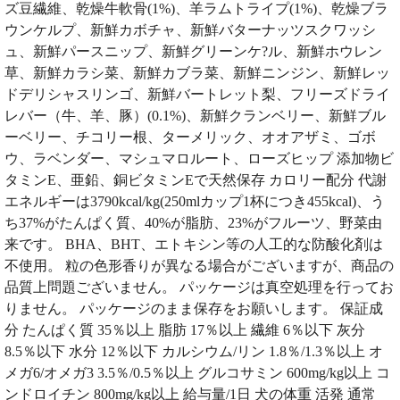
ズ豆繊維、乾燥牛軟骨(1%)、羊ラムトライプ(1%)、乾燥ブラ
ウンケルプ、新鮮カボチャ、新鮮バターナッツスクワッシ
ュ、新鮮パースニップ、新鮮グリーンケ?ル、新鮮ホウレン
草、新鮮カラシ菜、新鮮カブラ菜、新鮮ニンジン、新鮮レッ
ドデリシャスリンゴ、新鮮バートレット梨、フリーズドライ
レバー（牛、羊、豚）(0.1%)、新鮮クランベリー、新鮮ブル
ーベリー、チコリー根、ターメリック、オオアザミ、ゴボ
ウ、ラベンダー、マシュマロルート、ローズヒップ 添加物ビ
タミンE、亜鉛、銅ビタミンEで天然保存 カロリー配分 代謝
エネルギーは3790kcal/kg(250mlカップ1杯につき455kcal)、う
ち37%がたんぱく質、40%が脂肪、23%がフルーツ、野菜由
来です。 BHA、BHT、エトキシン等の人工的な防酸化剤は
不使用。 粒の色形香りが異なる場合がございますが、商品の
品質上問題ございません。 パッケージは真空処理を行ってお
りません。 パッケージのまま保存をお願いします。 保証成
分 たんぱく質 35％以上 脂肪 17％以上 繊維 6％以下 灰分
8.5％以下 水分 12％以下 カルシウム/リン 1.8％/1.3％以上 オ
メガ6/オメガ3 3.5％/0.5％以上 グルコサミン 600mg/kg以上 コ
ンドロイチン 800mg/kg以上 給与量/1日 犬の体重 活発 通常