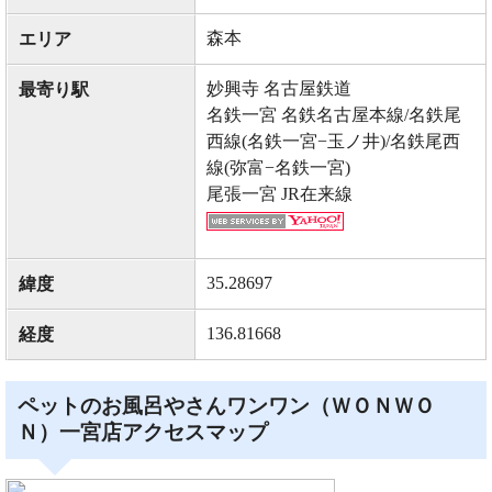
森本
エリア
妙興寺 名古屋鉄道
最寄り駅
名鉄一宮 名鉄名古屋本線/名鉄尾
西線(名鉄一宮−玉ノ井)/名鉄尾西
線(弥富−名鉄一宮)
尾張一宮 JR在来線
35.28697
緯度
136.81668
経度
ペットのお風呂やさんワンワン（ＷＯＮＷＯ
Ｎ）一宮店アクセスマップ