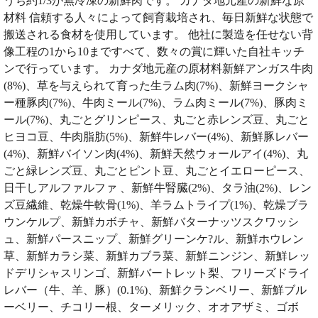
うち約1/3が無冷凍の新鮮肉です。 カナダ地元産の新鮮な原
材料 信頼する人々によって飼育栽培され、毎日新鮮な状態で
搬送される食材を使用しています。 他社に製造を任せない背
像工程の1から10まですべて、数々の賞に輝いた自社キッチ
ンで行っています。 カナダ地元産の原材料新鮮アンガス牛肉
(8%)、草を与えられて育った生ラム肉(7%)、新鮮ヨークシャ
ー種豚肉(7%)、牛肉ミール(7%)、ラム肉ミール(7%)、豚肉ミ
ール(7%)、丸ごとグリンピース、丸ごと赤レンズ豆、丸ごと
ヒヨコ豆、牛肉脂肪(5%)、新鮮牛レバー(4%)、新鮮豚レバー
(4%)、新鮮バイソン肉(4%)、新鮮天然ウォールアイ(4%)、丸
ごと緑レンズ豆、丸ごとピント豆、丸ごとイエローピース、
日干しアルファルファ 、新鮮牛腎臓(2%)、タラ油(2%)、レン
ズ豆繊維、乾燥牛軟骨(1%)、羊ラムトライプ(1%)、乾燥ブラ
ウンケルプ、新鮮カボチャ、新鮮バターナッツスクワッシ
ュ、新鮮パースニップ、新鮮グリーンケ?ル、新鮮ホウレン
草、新鮮カラシ菜、新鮮カブラ菜、新鮮ニンジン、新鮮レッ
ドデリシャスリンゴ、新鮮バートレット梨、フリーズドライ
レバー（牛、羊、豚）(0.1%)、新鮮クランベリー、新鮮ブル
ーベリー、チコリー根、ターメリック、オオアザミ、ゴボ