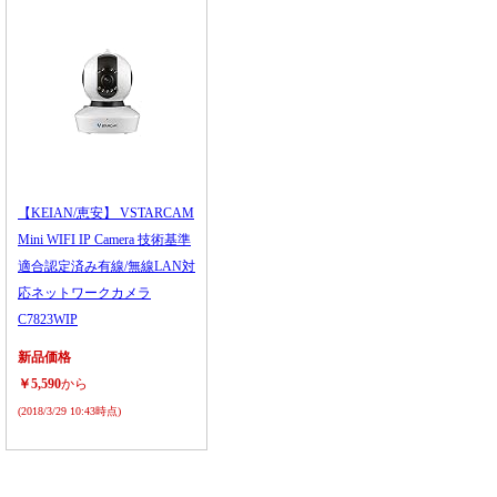
【KEIAN/恵安】 VSTARCAM
Mini WIFI IP Camera 技術基準
適合認定済み有線/無線LAN対
応ネットワークカメラ
C7823WIP
新品価格
￥5,590
から
(2018/3/29 10:43時点)