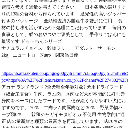
にしています。 食事量はあくまでも目安です。運動量や生活
習慣を考えて適量を与えてください。 日本各地の選りすぐ
りの13種の食材から作られています 遮光性の高いジッパー
付きのパッケージ 全頭検査済み国産牛を贅沢に使用 食
材の持ち味を活かすため下処理にこだわっています 毎日の
食事として、躾のおやつやご褒美として 手作りごはんにも
最適です ドットわんシリーズ
ナチュラルチョイス 穀物フリー アダルト サーモン
2kg ニュートロ Nutro 関東当日便
https://hb.afl.rakuten.co.jp/hgc/g00pyjh1.mrh7i336.g00pyjh1.mrh7j9c
pc=https%3A%2F%2Fitem.rakuten.co.jp%2Fchanet%2F274802%2
アカナ ランチランド ?全犬種全年齢対象? 犬用ドライフード
（総合栄養食）牛肉、ラム肉、豚肉など犬が本能的に好む赤
身肉をベースにしたフードです。 便が緩くなりやすい犬にお
すすめです。 70％ 牛肉ラム肉豚肉など 30％ 野菜果物ハ
ーブ類0％ 穀類ジャガイモタピオカ 不使用 生物学的に適
正 肉の量新鮮さ種類の豊富さを再現しています。 肉70％の