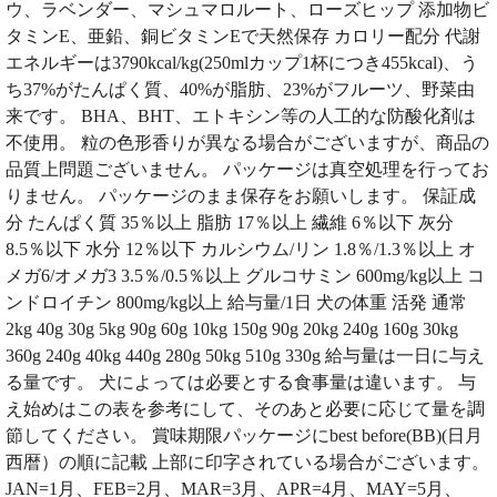
ウ、ラベンダー、マシュマロルート、ローズヒップ 添加物ビ
タミンE、亜鉛、銅ビタミンEで天然保存 カロリー配分 代謝
エネルギーは3790kcal/kg(250mlカップ1杯につき455kcal)、う
ち37%がたんぱく質、40%が脂肪、23%がフルーツ、野菜由
来です。 BHA、BHT、エトキシン等の人工的な防酸化剤は
不使用。 粒の色形香りが異なる場合がございますが、商品の
品質上問題ございません。 パッケージは真空処理を行ってお
りません。 パッケージのまま保存をお願いします。 保証成
分 たんぱく質 35％以上 脂肪 17％以上 繊維 6％以下 灰分
8.5％以下 水分 12％以下 カルシウム/リン 1.8％/1.3％以上 オ
メガ6/オメガ3 3.5％/0.5％以上 グルコサミン 600mg/kg以上 コ
ンドロイチン 800mg/kg以上 給与量/1日 犬の体重 活発 通常
2kg 40g 30g 5kg 90g 60g 10kg 150g 90g 20kg 240g 160g 30kg
360g 240g 40kg 440g 280g 50kg 510g 330g 給与量は一日に与え
る量です。 犬によっては必要とする食事量は違います。 与
え始めはこの表を参考にして、そのあと必要に応じて量を調
節してください。 賞味期限パッケージにbest before(BB)(日月
西暦）の順に記載 上部に印字されている場合がございます。
JAN=1月、FEB=2月、MAR=3月、APR=4月、MAY=5月、