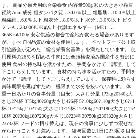
す。 商品分類犬用総合栄養食 内容量500g 粒の大きさ小粒直
径約7mm 成分 粗タンパク質…30.0％以上 粗脂肪…10.0％以上
粗繊維…6.0％以下 粗灰分…8.0％以下 水分…3.0％以下 ビタ
ミンA…23.000IU/Kg以上 代謝エネルギー（ME）…
365Kcal/100g 安定供給の都合で産地が変わる場合があります
が、すべて同品質の素材を使用します。 ペットフード公正取
引協議会が定めた「総合栄養食基準」を満たしています。 使
用原料の26％を閉める牛肉には全頭検査済み国産牛を贅沢に
使用 食材の持ち味を活かすため、手間をかけて「調理」して
下ごしらえしています。 食材の持ち味を活かすため、手間を
かけて「調理」して下ごしらえしています。 保存料に頼らず
賞味期限を延ばすため、極限まで水分を抜いています。 体
重一日あたりの食事分量（目安）大さじ分量 1?3kg20?40g大
さじ2?4杯 3?5kg40?60g大さじ4?6杯 5?10kg60?110g大さじ6?11
杯 10?15kg110?150g大さじ11?15杯 15?20kg150?180g大さじ15?
18杯 20?30kg180?230g大さじ18?23杯 30?50kg230?320g大さじ
23?32杯 フードの切り替えは、現在の食事に少しずつ混ぜな
がら行うことをお薦めします。 給与回数は1日に2?3回を目安