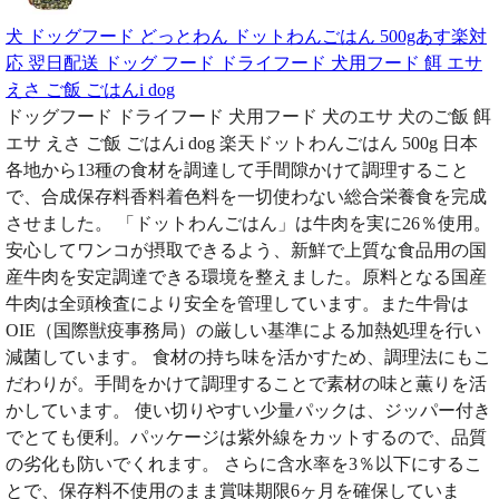
犬 ドッグフード どっとわん ドットわんごはん 500gあす楽対
応 翌日配送 ドッグ フード ドライフード 犬用フード 餌 エサ
えさ ご飯 ごはんi dog
ドッグフード ドライフード 犬用フード 犬のエサ 犬のご飯 餌
エサ えさ ご飯 ごはんi dog 楽天ドットわんごはん 500g 日本
各地から13種の食材を調達して手間隙かけて調理すること
で、合成保存料香料着色料を一切使わない総合栄養食を完成
させました。 「ドットわんごはん」は牛肉を実に26％使用。
安心してワンコが摂取できるよう、新鮮で上質な食品用の国
産牛肉を安定調達できる環境を整えました。原料となる国産
牛肉は全頭検査により安全を管理しています。また牛骨は
OIE（国際獣疫事務局）の厳しい基準による加熱処理を行い
減菌しています。 食材の持ち味を活かすため、調理法にもこ
だわりが。手間をかけて調理することで素材の味と薫りを活
かしています。 使い切りやすい少量パックは、ジッパー付き
でとても便利。パッケージは紫外線をカットするので、品質
の劣化も防いでくれます。 さらに含水率を3％以下にするこ
とで、保存料不使用のまま賞味期限6ヶ月を確保していま