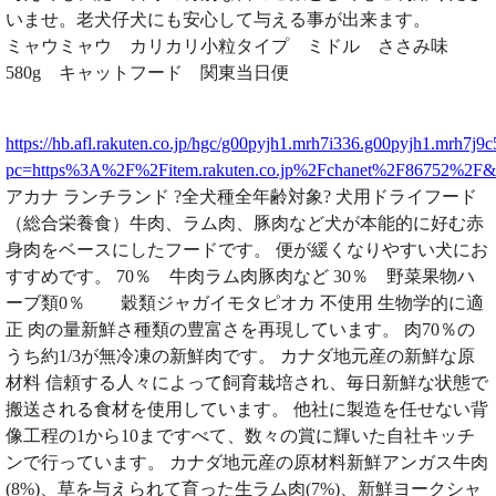
いませ。老犬仔犬にも安心して与える事が出来ます。
ミャウミャウ カリカリ小粒タイプ ミドル ささみ味
580g キャットフード 関東当日便
https://hb.afl.rakuten.co.jp/hgc/g00pyjh1.mrh7i336.g00pyjh1.mrh7j9c
pc=https%3A%2F%2Fitem.rakuten.co.jp%2Fchanet%2F86752%2F
アカナ ランチランド ?全犬種全年齢対象? 犬用ドライフード
（総合栄養食）牛肉、ラム肉、豚肉など犬が本能的に好む赤
身肉をベースにしたフードです。 便が緩くなりやすい犬にお
すすめです。 70％ 牛肉ラム肉豚肉など 30％ 野菜果物ハ
ーブ類0％ 穀類ジャガイモタピオカ 不使用 生物学的に適
正 肉の量新鮮さ種類の豊富さを再現しています。 肉70％の
うち約1/3が無冷凍の新鮮肉です。 カナダ地元産の新鮮な原
材料 信頼する人々によって飼育栽培され、毎日新鮮な状態で
搬送される食材を使用しています。 他社に製造を任せない背
像工程の1から10まですべて、数々の賞に輝いた自社キッチ
ンで行っています。 カナダ地元産の原材料新鮮アンガス牛肉
(8%)、草を与えられて育った生ラム肉(7%)、新鮮ヨークシャ