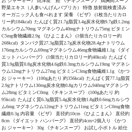
お ジャーキー》 焼津産 鰹 《チキンスープ》 鶏胸肉スープ
野菜エキス（人参いんげんパプリカ） 特徴 放射能検査済み
オーガニック人も食べれます 栄養 《ピザ》 (1枚当たりカロ
リー約184kcal) たんぱく質21.7g脂質3.4g炭水化物9.7g鉄1.2mg
カルシウム70mg マグネシウム40mgナトリウム75mg ビタミン
C5mg食物繊維2.9g 《ひよこまん》 (1個当たりカロリー約
268kcal) タンパク質27.3g脂質2.7g炭水化物28.4gナトリウム
176mgカルシウム69mgマグネシウム46mg食物繊維1.1g 《ダイ
エット ハンバーグ》 (1個当たりカロリー約40kcal) たんぱく
質3.9g脂質0.8g炭水化物4.6g鉄0.3mgカルシウム19mg マグネシ
ウム12mgナトリウム27mg ビタミンC3mg食物繊維1.1g 《かつ
お ジャーキー》 (100gあたり 約356kcal) たんぱく質77.1g脂質
2.9gナトリウム130mg炭水化物0.8gカリウム940mgマグネシウ
ム28mg ビタミンC0mg 《チキンスープ》 (100gあたり 約
95kcal) たんぱく質6.3g脂質5.4g炭水化物1.8g鉄0.6mgカルシウ
ム6mg マグネシウム12mgナトリウム11mg ビタミンC0mg食物
繊維0.3g 内容量 《ピザ》 直径約10cm 《ひよこまん》 直径約
8cm 《ダイエット ハンバーグ》 直径約4cm×2個入り 《かつ
お ジャーキー》 30g 《チキンスープ》 お試し小ボトル 給仕