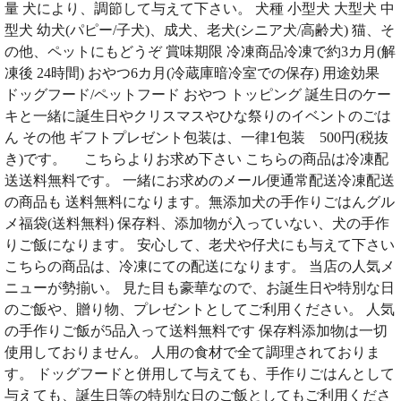
量 犬により、調節して与えて下さい。 犬種 小型犬 大型犬 中
型犬 幼犬(パピー/子犬)、成犬、老犬(シニア犬/高齢犬) 猫、そ
の他、ペットにもどうぞ 賞味期限 冷凍商品冷凍で約3カ月(解
凍後 24時間) おやつ6カ月(冷蔵庫暗冷室での保存) 用途効果
ドッグフード/ペットフード おやつ トッピング 誕生日のケー
キと一緒に誕生日やクリスマスやひな祭りのイベントのごは
ん その他 ギフトプレゼント包装は、一律1包装 500円(税抜
き)です。 こちらよりお求め下さい こちらの商品は冷凍配
送送料無料です。 一緒にお求めのメール便通常配送冷凍配送
の商品も 送料無料になります。無添加犬の手作りごはんグル
メ福袋(送料無料) 保存料、添加物が入っていない、犬の手作
りご飯になります。 安心して、老犬や仔犬にも与えて下さい
こちらの商品は、冷凍にての配送になります。 当店の人気メ
ニューが勢揃い。 見た目も豪華なので、お誕生日や特別な日
のご飯や、贈り物、プレゼントとしてご利用ください。 人気
の手作りご飯が5品入って送料無料です 保存料添加物は一切
使用しておりません。 人用の食材で全て調理されておりま
す。 ドッグフードと併用して与えても、手作りごはんとして
与えても、誕生日等の特別な日のご飯としてもご利用くださ