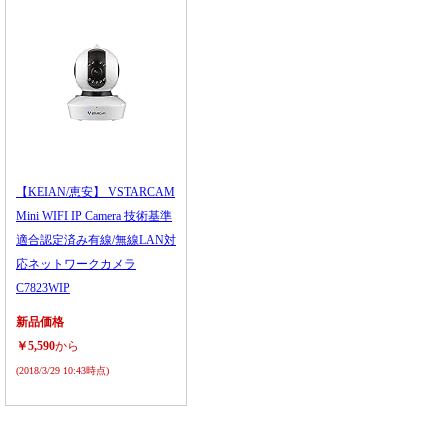
【KEIAN/恵安】 VSTARCAM
Mini WIFI IP Camera 技術基準
適合認定済み有線/無線LAN対
応ネットワークカメラ
C7823WIP
新品価格
￥5,590
から
(2018/3/29 10:43時点)