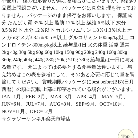
不使用。 粒の色形香りが異なる場合がございますが、商品の
品質上問題ございません。 パッケージは真空処理を行ってお
りません。 パッケージのまま保存をお願いします。 保証成
分 たんぱく質 35％以上 脂肪 17％以上 繊維 6％以下 灰分
8.5％以下 水分 12％以下 カルシウム/リン 1.8％/1.3％以上 オ
メガ6/オメガ3 3.5％/0.5％以上 グルコサミン 600mg/kg以上 コ
ンドロイチン 800mg/kg以上 給与量/1日 犬の体重 活発 通常
2kg 40g 30g 5kg 90g 60g 10kg 150g 90g 20kg 240g 160g 30kg
360g 240g 40kg 440g 280g 50kg 510g 330g 給与量は一日に与え
る量です。 犬によっては必要とする食事量は違います。 与
え始めはこの表を参考にして、そのあと必要に応じて量を調
節してください。 賞味期限パッケージにbest before(BB)(日月
西暦）の順に記載 上部に印字されている場合がございます。
JAN=1月、FEB=2月、MAR=3月、APR=4月、MAY=5月、
JUN=6月、JUL=7月、AUG=8月、SEP=9月、OCT=10月、
NOV=11月、DEC=12月
サクラソーケンネル楽天市場店
Top