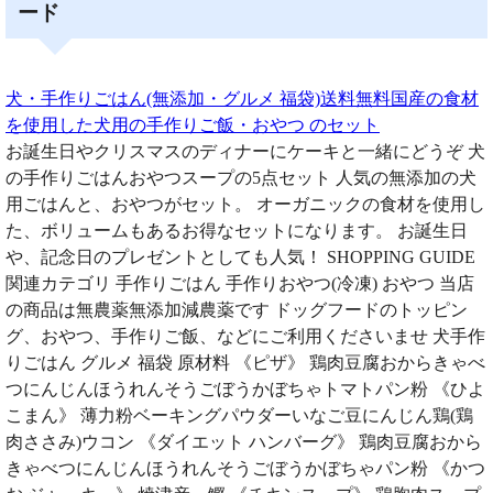
ード
犬・手作りごはん(無添加・グルメ 福袋)送料無料国産の食材
を使用した犬用の手作りご飯・おやつ のセット
お誕生日やクリスマスのディナーにケーキと一緒にどうぞ 犬
の手作りごはんおやつスープの5点セット 人気の無添加の犬
用ごはんと、おやつがセット。 オーガニックの食材を使用し
た、ボリュームもあるお得なセットになります。 お誕生日
や、記念日のプレゼントとしても人気！ SHOPPING GUIDE
関連カテゴリ 手作りごはん 手作りおやつ(冷凍) おやつ 当店
の商品は無農薬無添加減農薬です ドッグフードのトッピン
グ、おやつ、手作りご飯、などにご利用くださいませ 犬手作
りごはん グルメ 福袋 原材料 《ピザ》 鶏肉豆腐おからきゃべ
つにんじんほうれんそうごぼうかぼちゃトマトパン粉 《ひよ
こまん》 薄力粉ベーキングパウダーいなご豆にんじん鶏(鶏
肉ささみ)ウコン 《ダイエット ハンバーグ》 鶏肉豆腐おから
きゃべつにんじんほうれんそうごぼうかぼちゃパン粉 《かつ