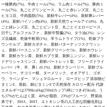
ー種豚肉(7%)、牛肉ミール(7%)、ラム肉ミール(7%)、豚肉ミ
ール(7%)、丸ごとグリンピース、丸ごと赤レンズ豆、丸ごと
ヒヨコ豆、牛肉脂肪(5%)、新鮮牛レバー(4%)、新鮮豚レバー
(4%)、新鮮バイソン肉(4%)、新鮮天然ウォールアイ(4%)、丸
ごと緑レンズ豆、丸ごとピント豆、丸ごとイエローピース、
日干しアルファルファ 、新鮮牛腎臓(2%)、タラ油(2%)、レン
ズ豆繊維、乾燥牛軟骨(1%)、羊ラムトライプ(1%)、乾燥ブラ
ウンケルプ、新鮮カボチャ、新鮮バターナッツスクワッシ
ュ、新鮮パースニップ、新鮮グリーンケ?ル、新鮮ホウレン
草、新鮮カラシ菜、新鮮カブラ菜、新鮮ニンジン、新鮮レッ
ドデリシャスリンゴ、新鮮バートレット梨、フリーズドライ
レバー（牛、羊、豚）(0.1%)、新鮮クランベリー、新鮮ブル
ーベリー、チコリー根、ターメリック、オオアザミ、ゴボ
ウ、ラベンダー、マシュマロルート、ローズヒップ 添加物ビ
タミンE、亜鉛、銅ビタミンEで天然保存 カロリー配分 代謝
エネルギーは3790kcal/kg(250mlカップ1杯につき455kcal)、う
ち37%がたんぱく質、40%が脂肪、23%がフルーツ、野菜由
来です。 BHA、BHT、エトキシン等の人工的な防酸化剤は