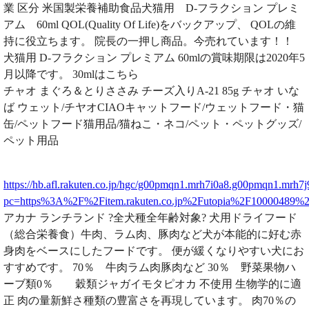
業 区分 米国製栄養補助食品犬猫用 D-フラクション プレミ
アム 60ml QOL(Quality Of Life)をバックアップ、 QOLの維
持に役立ちます。 院長の一押し商品。今売れています！！
犬猫用 D-フラクション プレミアム 60mlの賞味期限は2020年5
月以降です。 30mlはこちら
チャオ まぐろ＆とりささみ チーズ入りA-21 85g チャオ いな
ば ウェット/チヤオCIAOキャットフード/ウェットフード・猫
缶/ペットフード猫用品/猫ねこ・ネコ/ペット・ペットグッズ/
ペット用品
https://hb.afl.rakuten.co.jp/hgc/g00pmqn1.mrh7i0a8.g00pmqn1.mrh7j
pc=https%3A%2F%2Fitem.rakuten.co.jp%2Futopia%2F10000489
アカナ ランチランド ?全犬種全年齢対象? 犬用ドライフード
（総合栄養食）牛肉、ラム肉、豚肉など犬が本能的に好む赤
身肉をベースにしたフードです。 便が緩くなりやすい犬にお
すすめです。 70％ 牛肉ラム肉豚肉など 30％ 野菜果物ハ
ーブ類0％ 穀類ジャガイモタピオカ 不使用 生物学的に適
正 肉の量新鮮さ種類の豊富さを再現しています。 肉70％の