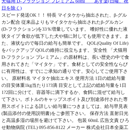
犬猫用 D-フラクション プレミアム 60ml あす楽(日曜、祝
日を除く)
スピード発送OK！！ 特長 マイタケから抽出された、β-グル
カン配合 従来品よりもマイタケから抽出されたβ-グルカン
(D-フラクション)を33％増量しています。 嗜好性に優れた液
状タイプ 食欲が低下した犬や猫に対しても使用できます。ま
た、液状なので毎日の給与も簡単です。 QOL(Quality Of Life)
をバックアップ QOLの維持に役立ちます。 安全性 「犬猫用
D-フラクション プレミアム」の原材料は、長い歴史の中で食
用されてきた「マイタケ」です。食材としての安全性ならび
に有用性は、すでにご承知の通りです。安心してご使用下さ
い。 原材料名 マイタケ抽出エキス 使用方法 1日の総給与量
の目安体重1kg当たり1?3滴 目安として上記の総給与量を1日
1?2回に分けて、容器等に滴下するか、食餌に混ぜて給与し
て下さい。ボトルのキャップスポイト及び別途添付された専
用スポイトによる詳しい給与量につきましては、給与早見表
(製品添付の使用説明書)をご参照下さい。 保存方法 直射日光
と高温多湿の場所を避けて下さい。 包装 60mL 広告文責 ひろ
せ動物病院 (TEL) 095-856-8122 メーカー 株式会社日本全薬工