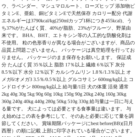
ウ、ラベンダー、マシュマロルート、ローズヒップ 添加物ビ
タミンE、亜鉛、銅ビタミンEで天然保存 カロリー配分 代謝
エネルギーは3790kcal/kg(250mlカップ1杯につき455kcal)、う
ち37%がたんぱく質、40%が脂肪、23%がフルーツ、野菜由
来です。 BHA、BHT、エトキシン等の人工的な防酸化剤は
不使用。 粒の色形香りが異なる場合がございますが、商品の
品質上問題ございません。 パッケージは真空処理を行ってお
りません。 パッケージのまま保存をお願いします。 保証成
分 たんぱく質 35％以上 脂肪 17％以上 繊維 6％以下 灰分
8.5％以下 水分 12％以下 カルシウム/リン 1.8％/1.3％以上 オ
メガ6/オメガ3 3.5％/0.5％以上 グルコサミン 600mg/kg以上 コ
ンドロイチン 800mg/kg以上 給与量/1日 犬の体重 活発 通常
2kg 40g 30g 5kg 90g 60g 10kg 150g 90g 20kg 240g 160g 30kg
360g 240g 40kg 440g 280g 50kg 510g 330g 給与量は一日に与え
る量です。 犬によっては必要とする食事量は違います。 与
え始めはこの表を参考にして、そのあと必要に応じて量を調
節してください。 賞味期限パッケージにbest before(BB)(日月
西暦）の順に記載 上部に印字されている場合がございます。