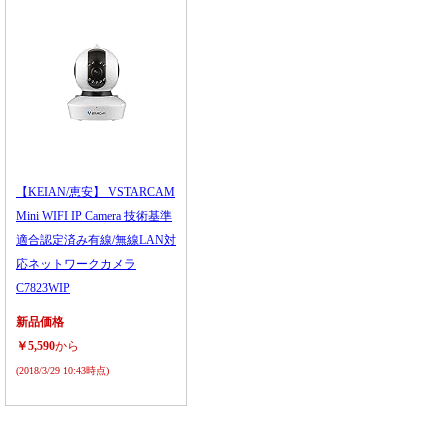
【KEIAN/恵安】 VSTARCAM
Mini WIFI IP Camera 技術基準
適合認定済み有線/無線LAN対
応ネットワークカメラ
C7823WIP
新品価格
￥5,590
から
(2018/3/29 10:43時点)