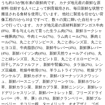
うち約1/3が無冷凍の新鮮肉です。 カナダ地元産の新鮮な原
材料 信頼する人々によって飼育栽培され、毎日新鮮な状態で
搬送される食材を使用しています。 他社に製造を任せない背
像工程の1から10まですべて、数々の賞に輝いた自社キッチ
ンで行っています。 カナダ地元産の原材料新鮮アンガス牛肉
(8%)、草を与えられて育った生ラム肉(7%)、新鮮ヨークシャ
ー種豚肉(7%)、牛肉ミール(7%)、ラム肉ミール(7%)、豚肉ミ
ール(7%)、丸ごとグリンピース、丸ごと赤レンズ豆、丸ごと
ヒヨコ豆、牛肉脂肪(5%)、新鮮牛レバー(4%)、新鮮豚レバー
(4%)、新鮮バイソン肉(4%)、新鮮天然ウォールアイ(4%)、丸
ごと緑レンズ豆、丸ごとピント豆、丸ごとイエローピース、
日干しアルファルファ 、新鮮牛腎臓(2%)、タラ油(2%)、レン
ズ豆繊維、乾燥牛軟骨(1%)、羊ラムトライプ(1%)、乾燥ブラ
ウンケルプ、新鮮カボチャ、新鮮バターナッツスクワッシ
ュ、新鮮パースニップ、新鮮グリーンケ?ル、新鮮ホウレン
草、新鮮カラシ菜、新鮮カブラ菜、新鮮ニンジン、新鮮レッ
ドデリシャスリンゴ、新鮮バートレット梨、フリーズドライ
レバー（牛、羊、豚）(0.1%)、新鮮クランベリー、新鮮ブル
ーベリー、チコリー根、ターメリック、オオアザミ、ゴボ