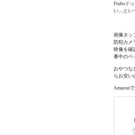
Frub
い…とい
画像タッ
防犯カメ
映像を確
番中のペ
おやつな
らお安い
Amazo