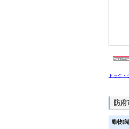
ドッグ・
防府
動物病