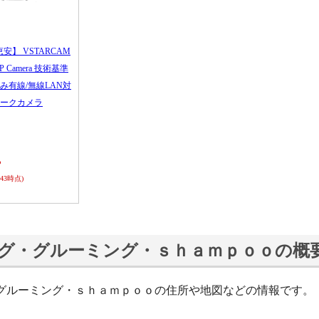
恵安】 VSTARCAM
 IP Camera 技術基準
み有線/無線LAN対
ークカメラ
ら
0:43時点)
グ・グルーミング・ｓｈａｍｐｏｏの概
グルーミング・ｓｈａｍｐｏｏの住所や地図などの情報です。