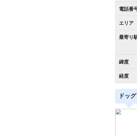
電話番
エリア
最寄り
緯度
経度
ドッグ