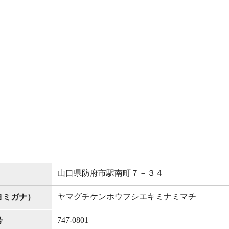
山口県防府市駅南町７－３４
ヤマグチケンホウフシエキミナミマチ
ヨミガナ）
747-0801
号