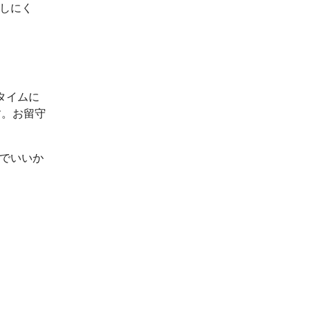
出しにく
タイムに
す。お留守
ルでいいか