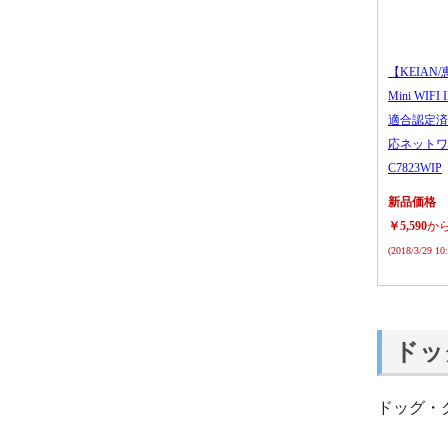
【KEIAN/
Mini WIFI
適合認定済
応ネットワ
C7823WIP
新品価格
￥5,590
か
(2018/3/29 1
ドッ
ドッグ・