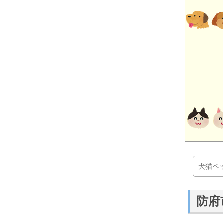
犬猫ペ
防府