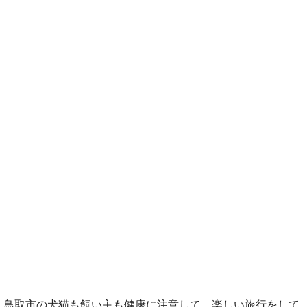
鳥取市の犬猫も飼い主も健康に注意して、楽しい旅行をして