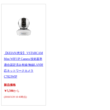
【KEIAN/恵安】 VSTARCAM
Mini WIFI IP Camera 技術基準
適合認定済み有線/無線LAN対
応ネットワークカメラ
C7823WIP
新品価格
￥5,590
から
(2018/3/29 10:43時点)