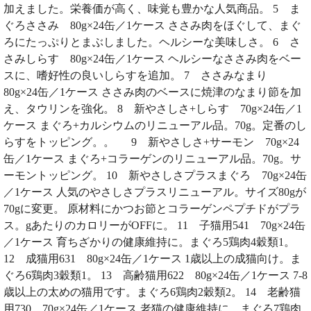
加えました。栄養価が高く、味覚も豊かな人気商品。 5 ま
ぐろささみ 80g×24缶／1ケース ささみ肉をほぐして、まぐ
ろにたっぷりとまぶしました。ヘルシーな美味しさ。 6 さ
さみしらす 80g×24缶／1ケース ヘルシーなささみ肉をベー
スに、嗜好性の良いしらすを追加。 7 ささみなまり
80g×24缶／1ケース ささみ肉のベースに焼津のなまり節を加
え、タウリンを強化。 8 新やさしさ+しらす 70g×24缶／1
ケース まぐろ+カルシウムのリニューアル品。70g。定番のし
らすをトッピング。。 9 新やさしさ+サーモン 70g×24
缶／1ケース まぐろ+コラーゲンのリニューアル品。70g。サ
ーモントッピング。 10 新やさしさプラスまぐろ 70g×24缶
／1ケース 人気のやさしさプラスリニューアル。サイズ80gが
70gに変更。 原材料にかつお節とコラーゲンペプチドがプラ
ス。gあたりのカロリーがOFFに。 11 子猫用541 70g×24缶
／1ケース 育ちざかりの健康維持に。まぐろ5鶏肉4穀類1。
12 成猫用631 80g×24缶／1ケース 1歳以上の成猫向け。ま
ぐろ6鶏肉3穀類1。 13 高齢猫用622 80g×24缶／1ケース 7-8
歳以上の太めの猫用です。まぐろ6鶏肉2穀類2。 14 老齢猫
用730 70g×24缶／1ケース 老猫の健康維持に。まぐろ7鶏肉