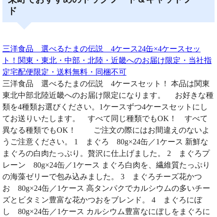
ド
三洋食品 選べるたまの伝説 4ケース24缶×4ケースセッ
ト！関東・東北・中部・北陸・近畿へのお届け限定・当社指
定宅配便限定・送料無料・同梱不可
三洋食品 選べるたまの伝説 4ケースセット！ 本品は関東
東北中部北陸近畿へのお届け限定になります。 お好きな種
類を4種類お選びください。1ケースずつ4ケースセットにし
てお送りいたします。 すべて同じ種類でもOK！ すべて
異なる種類でもOK！ ご注文の際にはお間違えのないよ
うご注意ください。 1 まぐろ 80g×24缶／1ケース 新鮮な
まぐろの白肉たっぷり。贅沢に仕上げました。 2 まぐろプ
レーン 80g×24缶／1ケース まぐろ白肉を、繊維質たっぷり
の海藻ゼリーで包み込みました。 3 まぐろチーズ花かつ
お 80g×24缶／1ケース 高タンパクでカルシウムの多いチー
ズとビタミン豊富な花かつおをブレンド。 4 まぐろにぼ
し 80g×24缶／1ケース カルシウム豊富なにぼしをまぐろに