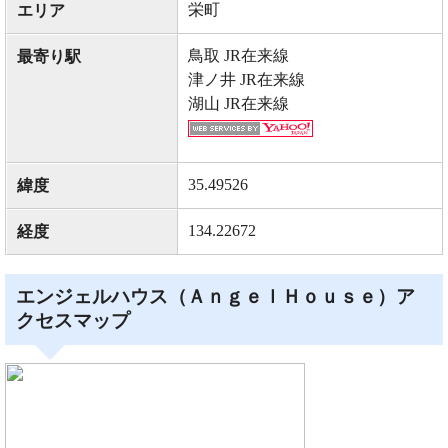
栄町
エリア
鳥取 JR在来線
最寄り駅
津ノ井 JR在来線
湖山 JR在来線
35.49526
緯度
134.22672
経度
エンジェルハウス（ＡｎｇｅｌＨｏｕｓｅ）ア
クセスマップ