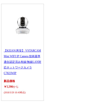
【KEIAN/恵安】 VSTARCAM
Mini WIFI IP Camera 技術基準
適合認定済み有線/無線LAN対
応ネットワークカメラ
C7823WIP
新品価格
￥5,590
から
(2018/3/29 10:43時点)