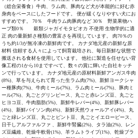
（総合栄養食）牛肉、ラム肉、豚肉など犬が本能的に好む赤
身肉をベースにしたフードです。 便が緩くなりやすい犬にお
すすめです。 70％ 牛肉ラム肉豚肉など 30％ 野菜果物ハ
ーブ類0％ 穀類ジャガイモタピオカ 不使用 生物学的に適
正 肉の量新鮮さ種類の豊富さを再現しています。 肉70％の
うち約1/3が無冷凍の新鮮肉です。 カナダ地元産の新鮮な原
材料 信頼する人々によって飼育栽培され、毎日新鮮な状態で
搬送される食材を使用しています。 他社に製造を任せない背
像工程の1から10まですべて、数々の賞に輝いた自社キッチ
ンで行っています。 カナダ地元産の原材料新鮮アンガス牛肉
(8%)、草を与えられて育った生ラム肉(7%)、新鮮ヨークシャ
ー種豚肉(7%)、牛肉ミール(7%)、ラム肉ミール(7%)、豚肉ミ
ール(7%)、丸ごとグリンピース、丸ごと赤レンズ豆、丸ごと
ヒヨコ豆、牛肉脂肪(5%)、新鮮牛レバー(4%)、新鮮豚レバー
(4%)、新鮮バイソン肉(4%)、新鮮天然ウォールアイ(4%)、丸
ごと緑レンズ豆、丸ごとピント豆、丸ごとイエローピース、
日干しアルファルファ 、新鮮牛腎臓(2%)、タラ油(2%)、レン
ズ豆繊維、乾燥牛軟骨(1%)、羊ラムトライプ(1%)、乾燥ブラ