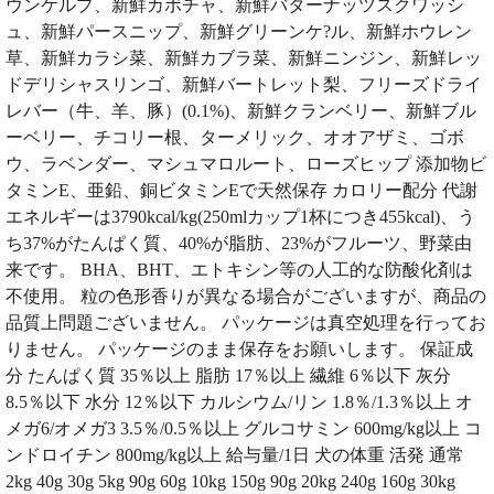
ウンケルプ、新鮮カボチャ、新鮮バターナッツスクワッシ
ュ、新鮮パースニップ、新鮮グリーンケ?ル、新鮮ホウレン
草、新鮮カラシ菜、新鮮カブラ菜、新鮮ニンジン、新鮮レッ
ドデリシャスリンゴ、新鮮バートレット梨、フリーズドライ
レバー（牛、羊、豚）(0.1%)、新鮮クランベリー、新鮮ブル
ーベリー、チコリー根、ターメリック、オオアザミ、ゴボ
ウ、ラベンダー、マシュマロルート、ローズヒップ 添加物ビ
タミンE、亜鉛、銅ビタミンEで天然保存 カロリー配分 代謝
エネルギーは3790kcal/kg(250mlカップ1杯につき455kcal)、う
ち37%がたんぱく質、40%が脂肪、23%がフルーツ、野菜由
来です。 BHA、BHT、エトキシン等の人工的な防酸化剤は
不使用。 粒の色形香りが異なる場合がございますが、商品の
品質上問題ございません。 パッケージは真空処理を行ってお
りません。 パッケージのまま保存をお願いします。 保証成
分 たんぱく質 35％以上 脂肪 17％以上 繊維 6％以下 灰分
8.5％以下 水分 12％以下 カルシウム/リン 1.8％/1.3％以上 オ
メガ6/オメガ3 3.5％/0.5％以上 グルコサミン 600mg/kg以上 コ
ンドロイチン 800mg/kg以上 給与量/1日 犬の体重 活発 通常
2kg 40g 30g 5kg 90g 60g 10kg 150g 90g 20kg 240g 160g 30kg