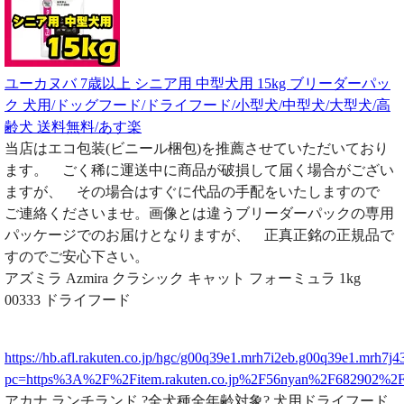
ユーカヌバ 7歳以上 シニア用 中型犬用 15kg ブリーダーパッ
ク 犬用/ドッグフード/ドライフード/小型犬/中型犬/大型犬/高
齢犬 送料無料/あす楽
当店はエコ包装(ビニール梱包)を推薦させていただいており
ます。 ごく稀に運送中に商品が破損して届く場合がござい
ますが、 その場合はすぐに代品の手配をいたしますので
ご連絡くださいませ。画像とは違うブリーダーパックの専用
パッケージでのお届けとなりますが、 正真正銘の正規品で
すのでご安心下さい。
アズミラ Azmira クラシック キャット フォーミュラ 1kg
00333 ドライフード
https://hb.afl.rakuten.co.jp/hgc/g00q39e1.mrh7i2eb.g00q39e1.mrh7j4
pc=https%3A%2F%2Fitem.rakuten.co.jp%2F56nyan%2F682902%
アカナ ランチランド ?全犬種全年齢対象? 犬用ドライフード