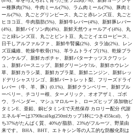
(8%)、草を与えられて育った生ラム肉(7%)、新鮮ヨークシャ
ー種豚肉(7%)、牛肉ミール(7%)、ラム肉ミール(7%)、豚肉ミ
ール(7%)、丸ごとグリンピース、丸ごと赤レンズ豆、丸ごと
ヒヨコ豆、牛肉脂肪(5%)、新鮮牛レバー(4%)、新鮮豚レバー
(4%)、新鮮バイソン肉(4%)、新鮮天然ウォールアイ(4%)、丸
ごと緑レンズ豆、丸ごとピント豆、丸ごとイエローピース、
日干しアルファルファ 、新鮮牛腎臓(2%)、タラ油(2%)、レン
ズ豆繊維、乾燥牛軟骨(1%)、羊ラムトライプ(1%)、乾燥ブラ
ウンケルプ、新鮮カボチャ、新鮮バターナッツスクワッシ
ュ、新鮮パースニップ、新鮮グリーンケ?ル、新鮮ホウレン
草、新鮮カラシ菜、新鮮カブラ菜、新鮮ニンジン、新鮮レッ
ドデリシャスリンゴ、新鮮バートレット梨、フリーズドライ
レバー（牛、羊、豚）(0.1%)、新鮮クランベリー、新鮮ブル
ーベリー、チコリー根、ターメリック、オオアザミ、ゴボ
ウ、ラベンダー、マシュマロルート、ローズヒップ 添加物ビ
タミンE、亜鉛、銅ビタミンEで天然保存 カロリー配分 代謝
エネルギーは3790kcal/kg(250mlカップ1杯につき455kcal)、う
ち37%がたんぱく質、40%が脂肪、23%がフルーツ、野菜由
来です。 BHA、BHT、エトキシン等の人工的な防酸化剤は