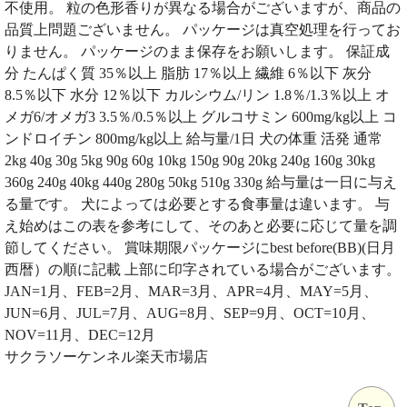
不使用。 粒の色形香りが異なる場合がございますが、商品の
品質上問題ございません。 パッケージは真空処理を行ってお
りません。 パッケージのまま保存をお願いします。 保証成
分 たんぱく質 35％以上 脂肪 17％以上 繊維 6％以下 灰分
8.5％以下 水分 12％以下 カルシウム/リン 1.8％/1.3％以上 オ
メガ6/オメガ3 3.5％/0.5％以上 グルコサミン 600mg/kg以上 コ
ンドロイチン 800mg/kg以上 給与量/1日 犬の体重 活発 通常
2kg 40g 30g 5kg 90g 60g 10kg 150g 90g 20kg 240g 160g 30kg
360g 240g 40kg 440g 280g 50kg 510g 330g 給与量は一日に与え
る量です。 犬によっては必要とする食事量は違います。 与
え始めはこの表を参考にして、そのあと必要に応じて量を調
節してください。 賞味期限パッケージにbest before(BB)(日月
西暦）の順に記載 上部に印字されている場合がございます。
JAN=1月、FEB=2月、MAR=3月、APR=4月、MAY=5月、
JUN=6月、JUL=7月、AUG=8月、SEP=9月、OCT=10月、
NOV=11月、DEC=12月
サクラソーケンネル楽天市場店