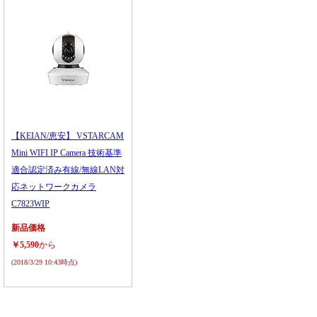
【KEIAN/恵安】 VSTARCAM
Mini WIFI IP Camera 技術基準
適合認定済み有線/無線LAN対
応ネットワークカメラ
C7823WIP
新品価格
￥5,590
から
(2018/3/29 10:43時点)