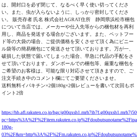
は、開封口を必ず閉じて、なるべく早く使い切ってくださ
い。また、虫が入らないように、しっかり密封してくださ
い。 販売存者 氏名 株式会社AGRAT住所 静岡県浜松市梱包
について当店では、メーカーや仕入先等からの梱包材を再利
用し、商品を発送する場合がございます。また、ペットフー
ド等の大袋の場合、ご提供価格を安くさせて頂く為にビニー
ル袋等の簡易梱包にて発送させて頂いております。万が一、
破損した状態で届いてしまった場合、早急に代品の手配をさ
せて頂いております。ダンボールでの梱包等、厳重な梱包を
ご希望のお客様は、可能な限り対応させて頂きますので、ご
注文手続き中のコメント欄にてご要望くださいませ。
送料無料イパキチン×2個180g×2個レビューを書いて次回もポ
イント2倍
https://hb.afl.rakuten.co.jp/hgc/g00qxsh1.mrh7ib7f.g00qxsh1.mrh7j50
pc=https%3A%2F%2Fitem.rakuten.co.jp%2Fdoubutsunotame%2Fipak
180g-
03%2F&m=http%3A%2F%2Fm.rakuten.co.jp%2Fdoubutsunotame