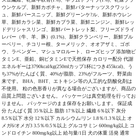
ウンケルプ、新鮮カボチャ、新鮮バターナッツスクワッシ
ュ、新鮮パースニップ、新鮮グリーンケ?ル、新鮮ホウレン
草、新鮮カラシ菜、新鮮カブラ菜、新鮮ニンジン、新鮮レッ
ドデリシャスリンゴ、新鮮バートレット梨、フリーズドライ
レバー（牛、羊、豚）(0.1%)、新鮮クランベリー、新鮮ブル
ーベリー、チコリー根、ターメリック、オオアザミ、ゴボ
ウ、ラベンダー、マシュマロルート、ローズヒップ 添加物ビ
タミンE、亜鉛、銅ビタミンEで天然保存 カロリー配分 代謝
エネルギーは3790kcal/kg(250mlカップ1杯につき455kcal)、う
ち37%がたんぱく質、40%が脂肪、23%がフルーツ、野菜由
来です。 BHA、BHT、エトキシン等の人工的な防酸化剤は
不使用。 粒の色形香りが異なる場合がございますが、商品の
品質上問題ございません。 パッケージは真空処理を行ってお
りません。 パッケージのまま保存をお願いします。 保証成
分 たんぱく質 35％以上 脂肪 17％以上 繊維 6％以下 灰分
8.5％以下 水分 12％以下 カルシウム/リン 1.8％/1.3％以上 オ
メガ6/オメガ3 3.5％/0.5％以上 グルコサミン 600mg/kg以上 コ
ンドロイチン 800mg/kg以上 給与量/1日 犬の体重 活発 通常