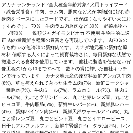
アカナ ランチランド ?全犬種全年齢対象? 犬用ドライフード
（総合栄養食）牛肉、ラム肉、豚肉など犬が本能的に好む赤
身肉をベースにしたフードです。 便が緩くなりやすい犬にお
すすめです。 70％ 牛肉ラム肉豚肉など 30％ 野菜果物ハ
ーブ類0％ 穀類ジャガイモタピオカ 不使用 生物学的に適
正 肉の量新鮮さ種類の豊富さを再現しています。 肉70％の
うち約1/3が無冷凍の新鮮肉です。 カナダ地元産の新鮮な原
材料 信頼する人々によって飼育栽培され、毎日新鮮な状態で
搬送される食材を使用しています。 他社に製造を任せない背
像工程の1から10まですべて、数々の賞に輝いた自社キッチ
ンで行っています。 カナダ地元産の原材料新鮮アンガス牛肉
(8%)、草を与えられて育った生ラム肉(7%)、新鮮ヨークシャ
ー種豚肉(7%)、牛肉ミール(7%)、ラム肉ミール(7%)、豚肉ミ
ール(7%)、丸ごとグリンピース、丸ごと赤レンズ豆、丸ごと
ヒヨコ豆、牛肉脂肪(5%)、新鮮牛レバー(4%)、新鮮豚レバー
(4%)、新鮮バイソン肉(4%)、新鮮天然ウォールアイ(4%)、丸
ごと緑レンズ豆、丸ごとピント豆、丸ごとイエローピース、
日干しアルファルファ 、新鮮牛腎臓(2%)、タラ油(2%)、レン
ズ豆繊維、乾燥牛軟骨(1%)、羊ラムトライプ(1%)、乾燥ブラ