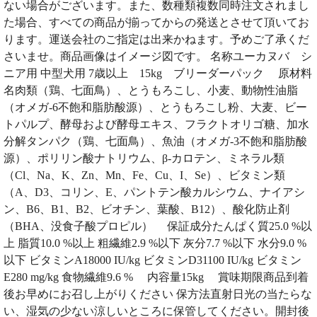
ない場合がございます。また、数種類複数同時注文されまし
た場合、すべての商品が揃ってからの発送とさせて頂いてお
ります。運送会社のご指定は出来かねます。予めご了承くだ
さいませ。商品画像はイメージ図です。 名称ユーカヌバ シ
ニア用 中型犬用 7歳以上 15kg ブリーダーパック 原材料
名肉類（鶏、七面鳥）、とうもろこし、小麦、動物性油脂
（オメガ-6不飽和脂肪酸源）、とうもろこし粉、大麦、ビー
トパルプ、酵母および酵母エキス、フラクトオリゴ糖、加水
分解タンパク（鶏、七面鳥）、魚油（オメガ-3不飽和脂肪酸
源）、ポリリン酸ナトリウム、β-カロテン、ミネラル類
（Cl、Na、K、Zn、Mn、Fe、Cu、I、Se）、ビタミン類
（A、D3、コリン、E、パントテン酸カルシウム、ナイアシ
ン、B6、B1、B2、ビオチン、葉酸、B12）、酸化防止剤
（BHA、没食子酸プロピル） 保証成分たんぱく質25.0 %以
上 脂質10.0 %以上 粗繊維2.9 %以下 灰分7.7 %以下 水分9.0 %
以下 ビタミンA18000 IU/kg ビタミンD31100 IU/kg ビタミン
E280 mg/kg 食物繊維9.6 % 内容量15kg 賞味期限商品到着
後お早めにお召し上がりください 保方法直射日光の当たらな
い、湿気の少ない涼しいところに保管してください。開封後