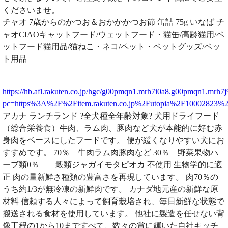
くださいませ。
チャオ 7歳からのかつお＆おかかかつお節 缶詰 75g いなば チ
ャオCIAOキャットフード/ウェットフード・猫缶/高齢猫用/ペ
ットフード猫用品/猫ねこ・ネコ/ペット・ペットグッズ/ペッ
ト用品
https://hb.afl.rakuten.co.jp/hgc/g00pmqn1.mrh7i0a8.g00pmqn1.mrh7j
pc=https%3A%2F%2Fitem.rakuten.co.jp%2Futopia%2F10002823
アカナ ランチランド ?全犬種全年齢対象? 犬用ドライフード
（総合栄養食）牛肉、ラム肉、豚肉など犬が本能的に好む赤
身肉をベースにしたフードです。 便が緩くなりやすい犬にお
すすめです。 70％ 牛肉ラム肉豚肉など 30％ 野菜果物ハ
ーブ類0％ 穀類ジャガイモタピオカ 不使用 生物学的に適
正 肉の量新鮮さ種類の豊富さを再現しています。 肉70％の
うち約1/3が無冷凍の新鮮肉です。 カナダ地元産の新鮮な原
材料 信頼する人々によって飼育栽培され、毎日新鮮な状態で
搬送される食材を使用しています。 他社に製造を任せない背
像工程の1から10まですべて、数々の賞に輝いた自社キッチ