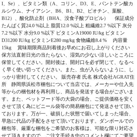
I、Se）、ビタミン類（A、コリン、D3、E、パントテン酸カ
ルシウム、ナイアシン、B6、B1、B2、ビオチン、葉酸、
B12）、酸化防止剤（BHA、没食子酸プロピル） 保証成分
たんぱく質24.0 %以上 脂質12.0 %以上 粗繊維2.7 %以下 灰分
7.2 %以下 水分9.0 %以下 ビタミンA19000 IU/kg ビタミン
D31200 IU/kg ビタミンE280 mg/kg 食物繊維8.4 % 内容量
15kg 賞味期限商品到着後お早めにお召し上がりください
保方法直射日光の当たらない、湿気の少ない涼しいところに
保管してください。開封後は、開封口を必ず閉じて、なるべ
く早く使い切ってください。また、虫が入らないように、し
っかり密封してください。 販売存者 氏名 株式会社AGRAT住
所 静岡県浜松市梱包について当店では、メーカーや仕入先
等からの梱包材を再利用し、商品を発送する場合がございま
す。また、ペットフード等の大袋の場合、ご提供価格を安く
させて頂く為にビニール袋等の簡易梱包にて発送させて頂い
ております。万が一、破損した状態で届いてしまった場合、
早急に代品の手配をさせて頂いております。ダンボールでの
梱包等、厳重な梱包をご希望のお客様は、可能な限り対応さ
せて頂きますので、ご注文手続き中のコメント欄にてご要望