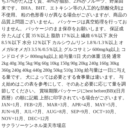
ち37%がたんぱく質、40%が脂肪、23%がフルーツ、野菜由
来です。 BHA、BHT、エトキシン等の人工的な防酸化剤は
不使用。 粒の色形香りが異なる場合がございますが、商品の
品質上問題ございません。 パッケージは真空処理を行ってお
りません。 パッケージのまま保存をお願いします。 保証成
分 たんぱく質 35％以上 脂肪 17％以上 繊維 6％以下 灰分
8.5％以下 水分 12％以下 カルシウム/リン 1.8％/1.3％以上 オ
メガ6/オメガ3 3.5％/0.5％以上 グルコサミン 600mg/kg以上 コ
ンドロイチン 800mg/kg以上 給与量/1日 犬の体重 活発 通常
2kg 40g 30g 5kg 90g 60g 10kg 150g 90g 20kg 240g 160g 30kg
360g 240g 40kg 440g 280g 50kg 510g 330g 給与量は一日に与え
る量です。 犬によっては必要とする食事量は違います。 与
え始めはこの表を参考にして、そのあと必要に応じて量を調
節してください。 賞味期限パッケージにbest before(BB)(日月
西暦）の順に記載 上部に印字されている場合がございます。
JAN=1月、FEB=2月、MAR=3月、APR=4月、MAY=5月、
JUN=6月、JUL=7月、AUG=8月、SEP=9月、OCT=10月、
NOV=11月、DEC=12月
サクラソーケンネル楽天市場店