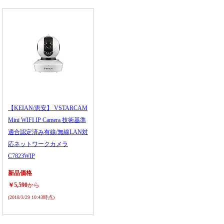
【KEIAN/恵安】 VSTARCAM
Mini WIFI IP Camera 技術基準
適合認定済み有線/無線LAN対
応ネットワークカメラ
C7823WIP
新品価格
￥5,590
から
(2018/3/29 10:43時点)