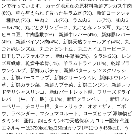
ンで行っています。 カナダ地元産の原材料新鮮アンガス牛肉
(8%)、草を与えられて育った生ラム肉(7%)、新鮮ヨークシャ
ー種豚肉(7%)、牛肉ミール(7%)、ラム肉ミール(7%)、豚肉ミ
ール(7%)、丸ごとグリンピース、丸ごと赤レンズ豆、丸ごと
ヒヨコ豆、牛肉脂肪(5%)、新鮮牛レバー(4%)、新鮮豚レバー
(4%)、新鮮バイソン肉(4%)、新鮮天然ウォールアイ(4%)、丸
ごと緑レンズ豆、丸ごとピント豆、丸ごとイエローピース、
日干しアルファルファ 、新鮮牛腎臓(2%)、タラ油(2%)、レン
ズ豆繊維、乾燥牛軟骨(1%)、羊ラムトライプ(1%)、乾燥ブラ
ウンケルプ、新鮮カボチャ、新鮮バターナッツスクワッシ
ュ、新鮮パースニップ、新鮮グリーンケ?ル、新鮮ホウレン
草、新鮮カラシ菜、新鮮カブラ菜、新鮮ニンジン、新鮮レッ
ドデリシャスリンゴ、新鮮バートレット梨、フリーズドライ
レバー（牛、羊、豚）(0.1%)、新鮮クランベリー、新鮮ブル
ーベリー、チコリー根、ターメリック、オオアザミ、ゴボ
ウ、ラベンダー、マシュマロルート、ローズヒップ 添加物ビ
タミンE、亜鉛、銅ビタミンEで天然保存 カロリー配分 代謝
エネルギーは3790kcal/kg(250mlカップ1杯につき455kcal)、う