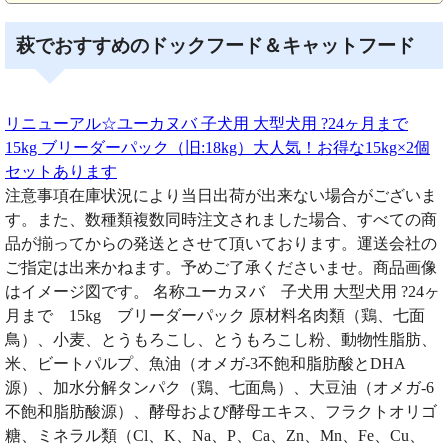
萩でおすすめのドックフード＆キャットフード
リニューアル☆ユーカヌバ 子犬用 大型犬用 ?24ヶ月まで
15kg ブリーダーパック（旧:18kg）大人気！お得な15kg×2個
セットあります
注意事項在庫状況により当日出荷が出来ない場合がございま
す。また、数種類複数同時注文されました場合、すべての商
品が揃ってからの発送とさせて頂いております。運送会社の
ご指定は出来かねます。予めご了承くださいませ。商品画像
はイメージ図です。 名称ユーカヌバ 子犬用 大型犬用 ?24ヶ
月まで 15kg ブリーダーパック 原材料名肉類（鶏、七面
鳥）、小麦、とうもろこし、とうもろこし粉、動物性脂肪、
米、ビートパルプ、魚油（オメガ-3不飽和脂肪酸とDHA
源）、加水分解タンパク（鶏、七面鳥）、大豆油（オメガ-6
不飽和脂肪酸源）、酵母および酵母エキス、フラクトオリゴ
糖、ミネラル類（Cl、K、Na、P、Ca、Zn、Mn、Fe、Cu、