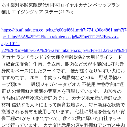
あす楽対応関東限定代引不可ロイヤルカナン ベッツプラン
猫用 エイジングケア ステージ1 2kg
https://hb.afl.rakuten.co.jp/hgc/g00q4861.mrh7i774.g00q4861.mrh7j7
pc=https%3A%2F%2Fitem.rakuten.co.jp%2Fpet1122%2Fas-v-c-
ages1011-
22%2F&m=http%3A%2F%2Fm.rakuten.co.jp%2Fpet1122%2Fi%2F
アカナ ランチランド ?全犬種全年齢対象? 犬用ドライフード
（総合栄養食）牛肉、ラム肉、豚肉など犬が本能的に好む赤
身肉をベースにしたフードです。 便が緩くなりやすい犬にお
すすめです。 70％ 牛肉ラム肉豚肉など 30％ 野菜果物ハ
ーブ類0％ 穀類ジャガイモタピオカ 不使用 生物学的に適
正 肉の量新鮮さ種類の豊富さを再現しています。 肉70％の
うち約1/3が無冷凍の新鮮肉です。 カナダ地元産の新鮮な原
材料 信頼する人々によって飼育栽培され、毎日新鮮な状態で
搬送される食材を使用しています。 他社に製造を任せない背
像工程の1から10まですべて、数々の賞に輝いた自社キッチ
ンで行っています。 カナダ地元産の原材料新鮮アンガス牛肉