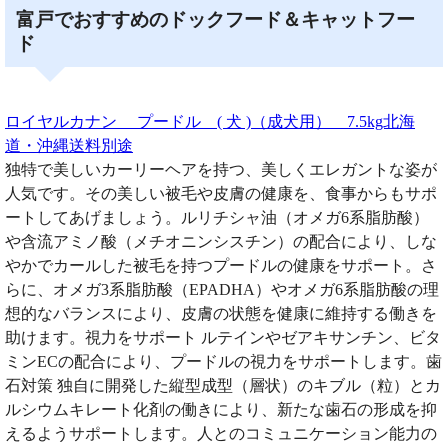
富戸でおすすめのドックフード＆キャットフー
ド
ロイヤルカナン プードル ( 犬 )（成犬用） 7.5kg北海
道・沖縄送料別途
独特で美しいカーリーヘアを持つ、美しくエレガントな姿が
人気です。その美しい被毛や皮膚の健康を、食事からもサポ
ートしてあげましょう。ルリチシャ油（オメガ6系脂肪酸）
や含流アミノ酸（メチオニンシスチン）の配合により、しな
やかでカールした被毛を持つプードルの健康をサポート。さ
らに、オメガ3系脂肪酸（EPADHA）やオメガ6系脂肪酸の理
想的なバランスにより、皮膚の状態を健康に維持する働きを
助けます。視力をサポート ルテインやゼアキサンチン、ビタ
ミンECの配合により、プードルの視力をサポートします。歯
石対策 独自に開発した縦型成型（層状）のキブル（粒）とカ
ルシウムキレート化剤の働きにより、新たな歯石の形成を抑
えるようサポートします。人とのコミュニケーション能力の