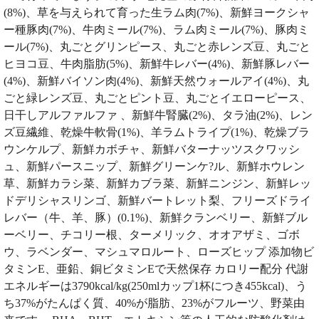
(8%)、草を与えられて育った生ラム肉(7%)、新鮮ヨークシャ
ー種豚肉(7%)、牛肉ミール(7%)、ラム肉ミール(7%)、豚肉ミ
ール(7%)、丸ごとグリンピース、丸ごと赤レンズ豆、丸ごと
ヒヨコ豆、牛肉脂肪(5%)、新鮮牛レバー(4%)、新鮮豚レバー
(4%)、新鮮バイソン肉(4%)、新鮮天然ウォールアイ(4%)、丸
ごと緑レンズ豆、丸ごとピント豆、丸ごとイエローピース、
日干しアルファルファ 、新鮮牛腎臓(2%)、タラ油(2%)、レン
ズ豆繊維、乾燥牛軟骨(1%)、羊ラムトライプ(1%)、乾燥ブラ
ウンケルプ、新鮮カボチャ、新鮮バターナッツスクワッシ
ュ、新鮮パースニップ、新鮮グリーンケ?ル、新鮮ホウレン
草、新鮮カラシ菜、新鮮カブラ菜、新鮮ニンジン、新鮮レッ
ドデリシャスリンゴ、新鮮バートレット梨、フリーズドライ
レバー（牛、羊、豚）(0.1%)、新鮮クランベリー、新鮮ブル
ーベリー、チコリー根、ターメリック、オオアザミ、ゴボ
ウ、ラベンダー、マシュマロルート、ローズヒップ 添加物ビ
タミンE、亜鉛、銅ビタミンEで天然保存 カロリー配分 代謝
エネルギーは3790kcal/kg(250mlカップ1杯につき455kcal)、う
ち37%がたんぱく質、40%が脂肪、23%がフルーツ、野菜由