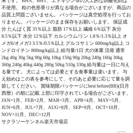
来です。 BHA、BHT、エトキシン等の人工的な防酸化剤は
不使用。 粒の色形香りが異なる場合がございますが、商品の
品質上問題ございません。 パッケージは真空処理を行ってお
りません。 パッケージのまま保存をお願いします。 保証成
分 たんぱく質 35％以上 脂肪 17％以上 繊維 6％以下 灰分
8.5％以下 水分 12％以下 カルシウム/リン 1.8％/1.3％以上 オ
メガ6/オメガ3 3.5％/0.5％以上 グルコサミン 600mg/kg以上 コ
ンドロイチン 800mg/kg以上 給与量/1日 犬の体重 活発 通常
2kg 40g 30g 5kg 90g 60g 10kg 150g 90g 20kg 240g 160g 30kg
360g 240g 40kg 440g 280g 50kg 510g 330g 給与量は一日に与え
る量です。 犬によっては必要とする食事量は違います。 与
え始めはこの表を参考にして、そのあと必要に応じて量を調
節してください。 賞味期限パッケージにbest before(BB)(日月
西暦）の順に記載 上部に印字されている場合がございます。
JAN=1月、FEB=2月、MAR=3月、APR=4月、MAY=5月、
JUN=6月、JUL=7月、AUG=8月、SEP=9月、OCT=10月、
NOV=11月、DEC=12月
サクラソーケンネル楽天市場店