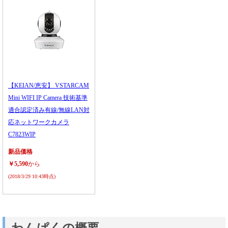
【KEIAN/恵安】 VSTARCAM
Mini WIFI IP Camera 技術基準
適合認定済み有線/無線LAN対
応ネットワークカメラ
C7823WIP
新品価格
￥5,590
から
(2018/3/29 10:43時点)
わんぱくの概要