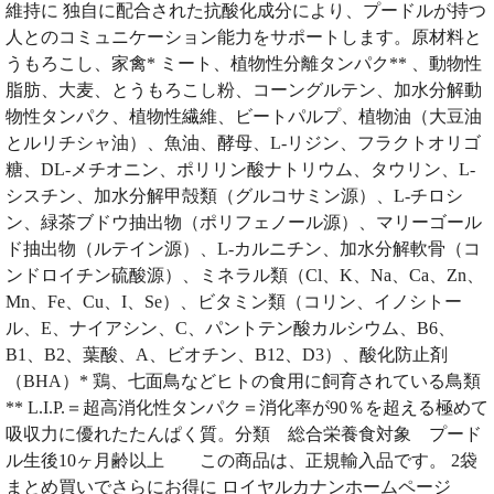
維持に 独自に配合された抗酸化成分により、プードルが持つ
人とのコミュニケーション能力をサポートします。原材料と
うもろこし、家禽* ミート、植物性分離タンパク** 、動物性
脂肪、大麦、とうもろこし粉、コーングルテン、加水分解動
物性タンパク、植物性繊維、ビートパルプ、植物油（大豆油
とルリチシャ油）、魚油、酵母、L-リジン、フラクトオリゴ
糖、DL-メチオニン、ポリリン酸ナトリウム、タウリン、L-
シスチン、加水分解甲殻類（グルコサミン源）、L-チロシ
ン、緑茶ブドウ抽出物（ポリフェノール源）、マリーゴール
ド抽出物（ルテイン源）、L-カルニチン、加水分解軟骨（コ
ンドロイチン硫酸源）、ミネラル類（Cl、K、Na、Ca、Zn、
Mn、Fe、Cu、I、Se）、ビタミン類（コリン、イノシトー
ル、E、ナイアシン、C、パントテン酸カルシウム、B6、
B1、B2、葉酸、A、ビオチン、B12、D3）、酸化防止剤
（BHA）* 鶏、七面鳥などヒトの食用に飼育されている鳥類
** L.I.P.＝超高消化性タンパク＝消化率が90％を超える極めて
吸収力に優れたたんぱく質。分類 総合栄養食対象 プード
ル生後10ヶ月齢以上 この商品は、正規輸入品です。 2袋
まとめ買いでさらにお得に ロイヤルカナンホームページ