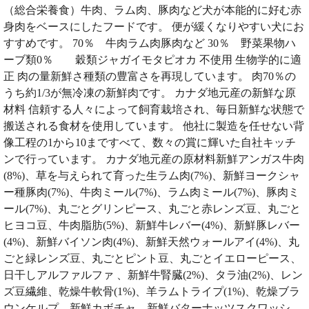
（総合栄養食）牛肉、ラム肉、豚肉など犬が本能的に好む赤
身肉をベースにしたフードです。 便が緩くなりやすい犬にお
すすめです。 70％ 牛肉ラム肉豚肉など 30％ 野菜果物ハ
ーブ類0％ 穀類ジャガイモタピオカ 不使用 生物学的に適
正 肉の量新鮮さ種類の豊富さを再現しています。 肉70％の
うち約1/3が無冷凍の新鮮肉です。 カナダ地元産の新鮮な原
材料 信頼する人々によって飼育栽培され、毎日新鮮な状態で
搬送される食材を使用しています。 他社に製造を任せない背
像工程の1から10まですべて、数々の賞に輝いた自社キッチ
ンで行っています。 カナダ地元産の原材料新鮮アンガス牛肉
(8%)、草を与えられて育った生ラム肉(7%)、新鮮ヨークシャ
ー種豚肉(7%)、牛肉ミール(7%)、ラム肉ミール(7%)、豚肉ミ
ール(7%)、丸ごとグリンピース、丸ごと赤レンズ豆、丸ごと
ヒヨコ豆、牛肉脂肪(5%)、新鮮牛レバー(4%)、新鮮豚レバー
(4%)、新鮮バイソン肉(4%)、新鮮天然ウォールアイ(4%)、丸
ごと緑レンズ豆、丸ごとピント豆、丸ごとイエローピース、
日干しアルファルファ 、新鮮牛腎臓(2%)、タラ油(2%)、レン
ズ豆繊維、乾燥牛軟骨(1%)、羊ラムトライプ(1%)、乾燥ブラ
ウンケルプ、新鮮カボチャ、新鮮バターナッツスクワッシ