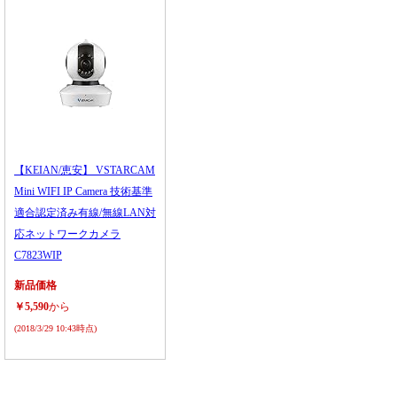
【KEIAN/恵安】 VSTARCAM
Mini WIFI IP Camera 技術基準
適合認定済み有線/無線LAN対
応ネットワークカメラ
C7823WIP
新品価格
￥5,590
から
(2018/3/29 10:43時点)