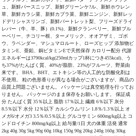
ュ、新鮮パースニップ、新鮮グリーンケ?ル、新鮮ホウレン
草、新鮮カラシ菜、新鮮カブラ菜、新鮮ニンジン、新鮮レッ
ドデリシャスリンゴ、新鮮バートレット梨、フリーズドライ
レバー（牛、羊、豚）(0.1%)、新鮮クランベリー、新鮮ブル
ーベリー、チコリー根、ターメリック、オオアザミ、ゴボ
ウ、ラベンダー、マシュマロルート、ローズヒップ 添加物ビ
タミンE、亜鉛、銅ビタミンEで天然保存 カロリー配分 代謝
エネルギーは3790kcal/kg(250mlカップ1杯につき455kcal)、う
ち37%がたんぱく質、40%が脂肪、23%がフルーツ、野菜由
来です。 BHA、BHT、エトキシン等の人工的な防酸化剤は
不使用。 粒の色形香りが異なる場合がございますが、商品の
品質上問題ございません。 パッケージは真空処理を行ってお
りません。 パッケージのまま保存をお願いします。 保証成
分 たんぱく質 35％以上 脂肪 17％以上 繊維 6％以下 灰分
8.5％以下 水分 12％以下 カルシウム/リン 1.8％/1.3％以上 オ
メガ6/オメガ3 3.5％/0.5％以上 グルコサミン 600mg/kg以上 コ
ンドロイチン 800mg/kg以上 給与量/1日 犬の体重 活発 通常
2kg 40g 30g 5kg 90g 60g 10kg 150g 90g 20kg 240g 160g 30kg