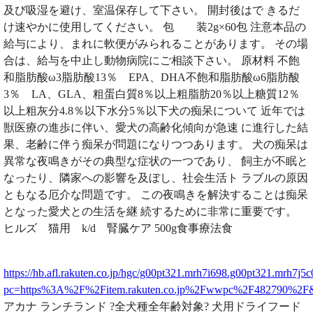
及び吸湿を避け、室温保存して下さい。 開封後はで きるだ
け速やかに使用してください。 包 装2g×60包 注意本品の
給与により、まれに軟便がみられることがあります。 その場
合は、給与を中止し動物病院にご相談下さい。 原材料 不飽
和脂肪酸ω3脂肪酸13％ EPA、DHA不飽和脂肪酸ω6脂肪酸
3％ LA、GLA、粗蛋白質8％以上粗脂肪20％以上糖質12％
以上粗灰分4.8％以下水分5％以下犬の痴呆について 近年では
獣医療の進歩に伴い、愛犬の高齢化傾向が急速 に進行した結
果、老齢に伴う痴呆が問題になりつつあります。 犬の痴呆は
異常な夜鳴きがその典型な症状の一つであり、 飼主が不眠と
なったり、隣家への影響を及ぼし、社会生活ト ラブルの原因
ともなる厄介な問題です。 この夜鳴きを解決することは痴呆
となった愛犬との生活を継 続するために非常に重要です。
ヒルズ 猫用 k/d 腎臓ケア 500g食事療法食
https://hb.afl.rakuten.co.jp/hgc/g00pt321.mrh7i698.g00pt321.mrh7j5c
pc=https%3A%2F%2Fitem.rakuten.co.jp%2Fwwpc%2F482790%2
アカナ ランチランド ?全犬種全年齢対象? 犬用ドライフード