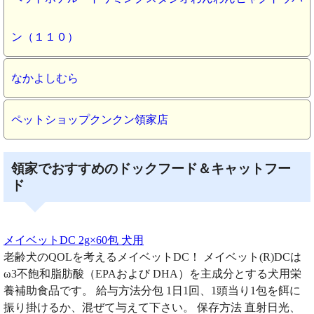
ン（１１０）
なかよしむら
ペットショップクンクン領家店
領家でおすすめのドックフード＆キャットフー
ド
メイベットDC 2g×60包 犬用
老齢犬のQOLを考えるメイベットDC！ メイベット(R)DCは
ω3不飽和脂肪酸（EPAおよび DHA）を主成分とする犬用栄
養補助食品です。 給与方法分包 1日1回、1頭当り1包を餌に
振り掛けるか、混ぜて与えて下さい。 保存方法 直射日光、