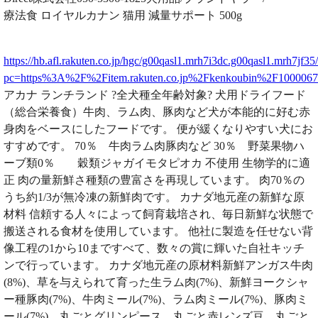
療法食 ロイヤルカナン 猫用 減量サポート 500g
https://hb.afl.rakuten.co.jp/hgc/g00qasl1.mrh7i3dc.g00qasl1.mrh7jf35
pc=https%3A%2F%2Fitem.rakuten.co.jp%2Fkenkoubin%2F1000
アカナ ランチランド ?全犬種全年齢対象? 犬用ドライフード
（総合栄養食）牛肉、ラム肉、豚肉など犬が本能的に好む赤
身肉をベースにしたフードです。 便が緩くなりやすい犬にお
すすめです。 70％ 牛肉ラム肉豚肉など 30％ 野菜果物ハ
ーブ類0％ 穀類ジャガイモタピオカ 不使用 生物学的に適
正 肉の量新鮮さ種類の豊富さを再現しています。 肉70％の
うち約1/3が無冷凍の新鮮肉です。 カナダ地元産の新鮮な原
材料 信頼する人々によって飼育栽培され、毎日新鮮な状態で
搬送される食材を使用しています。 他社に製造を任せない背
像工程の1から10まですべて、数々の賞に輝いた自社キッチ
ンで行っています。 カナダ地元産の原材料新鮮アンガス牛肉
(8%)、草を与えられて育った生ラム肉(7%)、新鮮ヨークシャ
ー種豚肉(7%)、牛肉ミール(7%)、ラム肉ミール(7%)、豚肉ミ
ール(7%)、丸ごとグリンピース、丸ごと赤レンズ豆、丸ごと