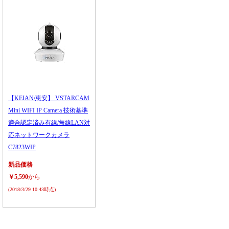
【KEIAN/恵安】 VSTARCAM
Mini WIFI IP Camera 技術基準
適合認定済み有線/無線LAN対
応ネットワークカメラ
C7823WIP
新品価格
￥5,590
から
(2018/3/29 10:43時点)