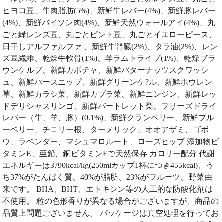
ヒヨコ豆、牛肉脂肪(5%)、新鮮牛レバー(4%)、新鮮豚レバー
(4%)、新鮮バイソン肉(4%)、新鮮天然ウォールアイ(4%)、丸
ごと緑レンズ豆、丸ごとピント豆、丸ごとイエローピース、
日干しアルファルファ 、新鮮牛腎臓(2%)、タラ油(2%)、レン
ズ豆繊維、乾燥牛軟骨(1%)、羊ラムトライプ(1%)、乾燥ブラ
ウンケルプ、新鮮カボチャ、新鮮バターナッツスクワッシ
ュ、新鮮パースニップ、新鮮グリーンケ?ル、新鮮ホウレン
草、新鮮カラシ菜、新鮮カブラ菜、新鮮ニンジン、新鮮レッ
ドデリシャスリンゴ、新鮮バートレット梨、フリーズドライ
レバー（牛、羊、豚）(0.1%)、新鮮クランベリー、新鮮ブル
ーベリー、チコリー根、ターメリック、オオアザミ、ゴボ
ウ、ラベンダー、マシュマロルート、ローズヒップ 添加物ビ
タミンE、亜鉛、銅ビタミンEで天然保存 カロリー配分 代謝
エネルギーは3790kcal/kg(250mlカップ1杯につき455kcal)、う
ち37%がたんぱく質、40%が脂肪、23%がフルーツ、野菜由
来です。 BHA、BHT、エトキシン等の人工的な防酸化剤は
不使用。 粒の色形香りが異なる場合がございますが、商品の
品質上問題ございません。 パッケージは真空処理を行ってお