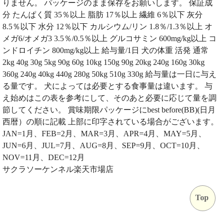
りません。 パッケージのまま保存をお願いします。 保証成
分 たんぱく質 35％以上 脂肪 17％以上 繊維 6％以下 灰分
8.5％以下 水分 12％以下 カルシウム/リン 1.8％/1.3％以上 オ
メガ6/オメガ3 3.5％/0.5％以上 グルコサミン 600mg/kg以上 コ
ンドロイチン 800mg/kg以上 給与量/1日 犬の体重 活発 通常
2kg 40g 30g 5kg 90g 60g 10kg 150g 90g 20kg 240g 160g 30kg
360g 240g 40kg 440g 280g 50kg 510g 330g 給与量は一日に与え
る量です。 犬によっては必要とする食事量は違います。 与
え始めはこの表を参考にして、そのあと必要に応じて量を調
節してください。 賞味期限パッケージにbest before(BB)(日月
西暦）の順に記載 上部に印字されている場合がございます。
JAN=1月、FEB=2月、MAR=3月、APR=4月、MAY=5月、
JUN=6月、JUL=7月、AUG=8月、SEP=9月、OCT=10月、
NOV=11月、DEC=12月
サクラソーケンネル楽天市場店
Top