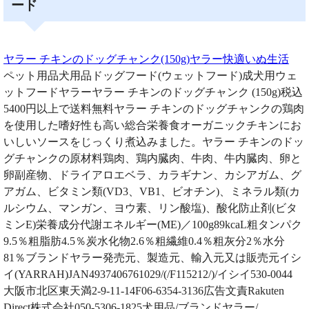
ード
ヤラー チキンのドッグチャンク(150g)ヤラー快適いぬ生活
ペット用品犬用品ドッグフード(ウェットフード)成犬用ウェ
ットフードヤラーヤラー チキンのドッグチャンク (150g)税込
5400円以上で送料無料ヤラー チキンのドッグチャンクの鶏肉
を使用した嗜好性も高い総合栄養食オーガニックチキンにお
いしいソースをじっくり煮込みました。ヤラー チキンのドッ
グチャンクの原材料鶏肉、鶏内臓肉、牛肉、牛内臓肉、卵と
卵副産物、ドライアロエベラ、カラギナン、カシアガム、グ
アガム、ビタミン類(VD3、VB1、ビオチン)、ミネラル類(カ
ルシウム、マンガン、ヨウ素、リン酸塩)、酸化防止剤(ビタ
ミンE)栄養成分代謝エネルギー(ME)／100g89kcaL粗タンパク
9.5％粗脂肪4.5％炭水化物2.6％粗繊維0.4％粗灰分2％水分
81％ブランドヤラー発売元、製造元、輸入元又は販売元イシ
イ(YARRAH)JAN4937406761029/(/F115212/)/イシイ530-0044
大阪市北区東天満2-9-11-14F06-6354-3136広告文責Rakuten
Direct株式会社050-5306-1825犬用品/ブランドヤラー/