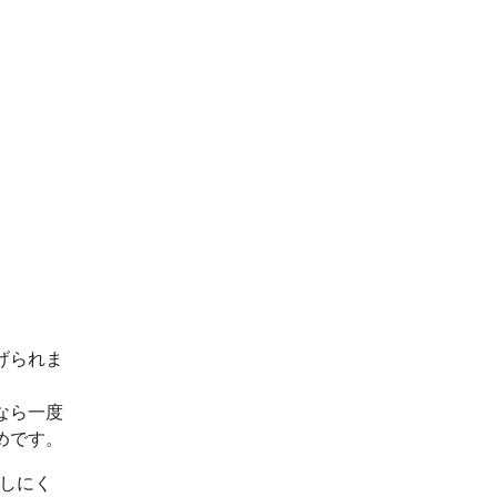
げられま
なら一度
めです。
出しにく