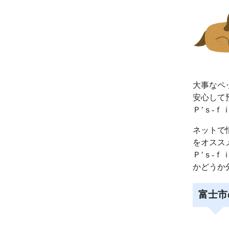
大事なペ
安心して
Ｐ’ｓ‐
ネットで
をオスス
Ｐ’ｓ‐
かどうか
富士市