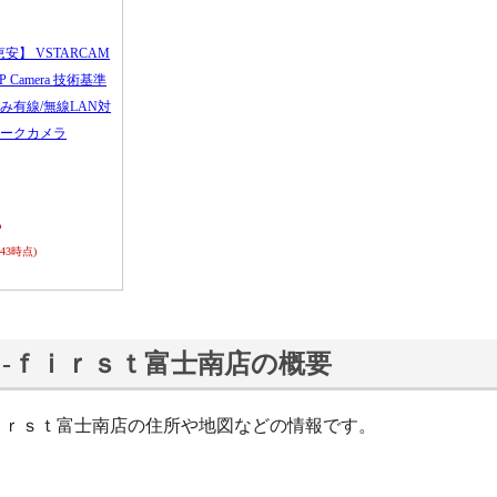
恵安】 VSTARCAM
 IP Camera 技術基準
み有線/無線LAN対
ークカメラ
ら
0:43時点)
ｓ‐ｆｉｒｓｔ富士南店の概要
ｆｉｒｓｔ富士南店の住所や地図などの情報です。