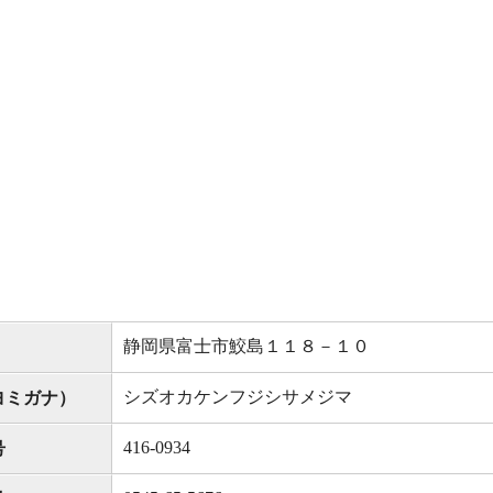
静岡県富士市鮫島１１８－１０
シズオカケンフジシサメジマ
ヨミガナ）
416-0934
号