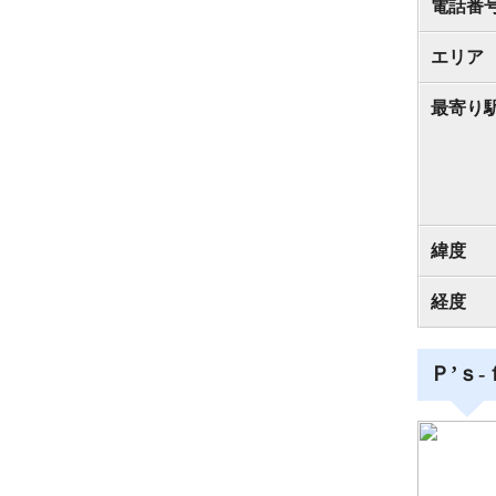
電話番
エリア
最寄り
緯度
経度
Ｐ’ｓ