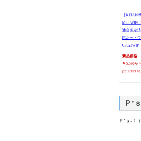
【KEIAN/
Mini WIFI
適合認定済
応ネットワ
C7823WIP
新品価格
￥5,590
か
(2018/3/29 1
Ｐ’
Ｐ’ｓ‐