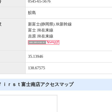
0545-65-5676
号
鮫島
新富士(静岡県) JR新幹線
駅
富士 JR在来線
吉原 JR在来線
35.13946
138.67575
‐ｆｉｒｓｔ富士南店アクセスマップ