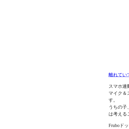
離れてい
スマホ連
マイク＆
す。
うちの子
は考える
Frub