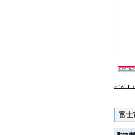
Ｐ’ｓ‐
富士
動物病