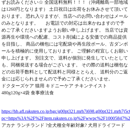
ずお読みください☆ 全国送料無料！！！（沖縄離島一部地域
は1260円となります） 土日祝日は出荷をお休みさせて頂いて
おります。 恐れ入りますが、当店へのお問い合わせはメール
のみとなります。 お電話での対応は出来かねますので予
めご了承くださいますようお願い申し上げます。 当店では資
源再生や環境への配慮、コスト削減による安価での商品提供
を目指し、 商品の梱包には宅配袋や再生段ボール、古ダンボ
ールを積極的に使用しております。 ご理解の程宜しくお願い
申し上げます。 別注文で、送料が個別に発生していたとして
も、同梱発送する場合がございます。 その際の送料は梱包な
どの出荷手数料として配送料と同様ととらえ、 送料分のご返
金には応じられませんので予めご了承くださいませ。
ドクターズケア 猫用 キドニーケア チキンテイスト
480g120g×4袋 食事療法食
https://hb.afl.rakuten.co.jp/hgc/g00pt321.mrh7i698.g00pt321.mrh7j5c
pc=https%3A%2F%2Fitem.rakuten.co.jp%2Fwwpc%2F10005847
アカナ ランチランド ?全犬種全年齢対象? 犬用ドライフード