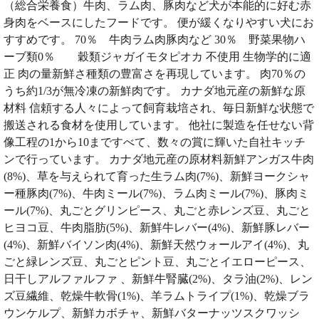
（総合栄養食）牛肉、ラム肉、豚肉など犬が本能的に好む赤
身肉をベースにしたフードです。 便が緩くなりやすい犬にお
すすめです。 70％ 牛肉ラム肉豚肉など 30％ 野菜果物ハ
ーブ類0％ 穀類ジャガイモタピオカ 不使用 生物学的に適
正 肉の量新鮮さ種類の豊富さを再現しています。 肉70％の
うち約1/3が無冷凍の新鮮肉です。 カナダ地元産の新鮮な原
材料 信頼する人々によって飼育栽培され、毎日新鮮な状態で
搬送される食材を使用しています。 他社に製造を任せない背
像工程の1から10まですべて、数々の賞に輝いた自社キッチ
ンで行っています。 カナダ地元産の原材料新鮮アンガス牛肉
(8%)、草を与えられて育った生ラム肉(7%)、新鮮ヨークシャ
ー種豚肉(7%)、牛肉ミール(7%)、ラム肉ミール(7%)、豚肉ミ
ール(7%)、丸ごとグリンピース、丸ごと赤レンズ豆、丸ごと
ヒヨコ豆、牛肉脂肪(5%)、新鮮牛レバー(4%)、新鮮豚レバー
(4%)、新鮮バイソン肉(4%)、新鮮天然ウォールアイ(4%)、丸
ごと緑レンズ豆、丸ごとピント豆、丸ごとイエローピース、
日干しアルファルファ 、新鮮牛腎臓(2%)、タラ油(2%)、レン
ズ豆繊維、乾燥牛軟骨(1%)、羊ラムトライプ(1%)、乾燥ブラ
ウンケルプ、新鮮カボチャ、新鮮バターナッツスクワッシ