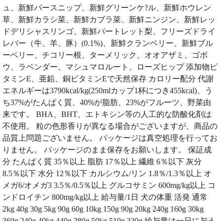
ュ、新鮮パースニップ、新鮮グリーンケ?ル、新鮮ホウレン
草、新鮮カラシ菜、新鮮カブラ菜、新鮮ニンジン、新鮮レッ
ドデリシャスリンゴ、新鮮バートレット梨、フリーズドライ
レバー（牛、羊、豚）(0.1%)、新鮮クランベリー、新鮮ブル
ーベリー、チコリー根、ターメリック、オオアザミ、ゴボ
ウ、ラベンダー、マシュマロルート、ローズヒップ 添加物ビ
タミンE、亜鉛、銅ビタミンEで天然保存 カロリー配分 代謝
エネルギーは3790kcal/kg(250mlカップ1杯につき455kcal)、う
ち37%がたんぱく質、40%が脂肪、23%がフルーツ、野菜由
来です。 BHA、BHT、エトキシン等の人工的な防酸化剤は
不使用。 粒の色形香りが異なる場合がございますが、商品の
品質上問題ございません。 パッケージは真空処理を行ってお
りません。 パッケージのまま保存をお願いします。 保証成
分 たんぱく質 35％以上 脂肪 17％以上 繊維 6％以下 灰分
8.5％以下 水分 12％以下 カルシウム/リン 1.8％/1.3％以上 オ
メガ6/オメガ3 3.5％/0.5％以上 グルコサミン 600mg/kg以上 コ
ンドロイチン 800mg/kg以上 給与量/1日 犬の体重 活発 通常
2kg 40g 30g 5kg 90g 60g 10kg 150g 90g 20kg 240g 160g 30kg
360g 240g 40kg 440g 280g 50kg 510g 330g 給与量は一日に与え