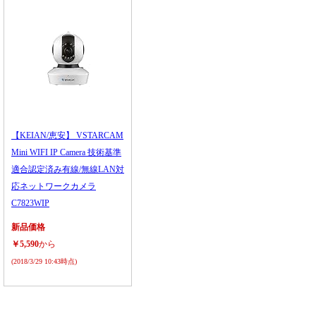
【KEIAN/恵安】 VSTARCAM
Mini WIFI IP Camera 技術基準
適合認定済み有線/無線LAN対
応ネットワークカメラ
C7823WIP
新品価格
￥5,590
から
(2018/3/29 10:43時点)