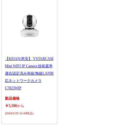
【KEIAN/恵安】 VSTARCAM
Mini WIFI IP Camera 技術基準
適合認定済み有線/無線LAN対
応ネットワークカメラ
C7823WIP
新品価格
￥5,590
から
(2018/3/29 10:43時点)