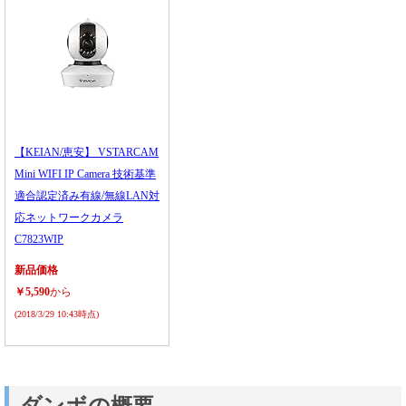
【KEIAN/恵安】 VSTARCAM
Mini WIFI IP Camera 技術基準
適合認定済み有線/無線LAN対
応ネットワークカメラ
C7823WIP
新品価格
￥5,590
から
(2018/3/29 10:43時点)
ダンボの概要