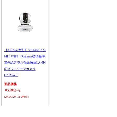
【KEIAN/恵安】 VSTARCAM
Mini WIFI IP Camera 技術基準
適合認定済み有線/無線LAN対
応ネットワークカメラ
C7823WIP
新品価格
￥5,590
から
(2018/3/29 10:43時点)