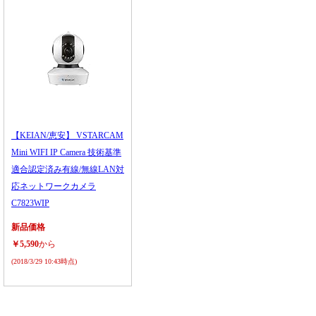
【KEIAN/恵安】 VSTARCAM
Mini WIFI IP Camera 技術基準
適合認定済み有線/無線LAN対
応ネットワークカメラ
C7823WIP
新品価格
￥5,590
から
(2018/3/29 10:43時点)