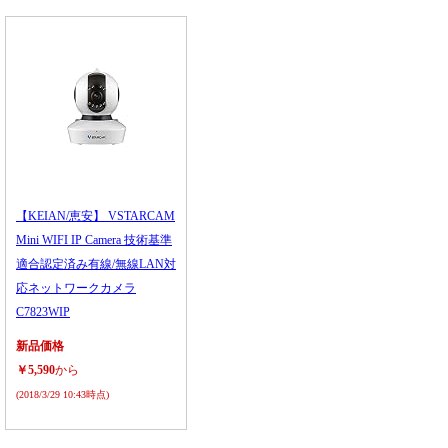
【KEIAN/恵安】 VSTARCAM
Mini WIFI IP Camera 技術基準
適合認定済み有線/無線LAN対
応ネットワークカメラ
C7823WIP
新品価格
￥5,590
から
(2018/3/29 10:43時点)