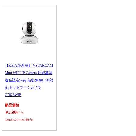
【KEIAN/恵安】 VSTARCAM
Mini WIFI IP Camera 技術基準
適合認定済み有線/無線LAN対
応ネットワークカメラ
C7823WIP
新品価格
￥5,590
から
(2018/3/29 10:43時点)