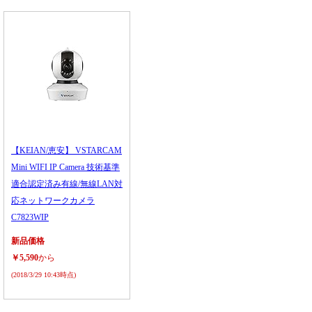
【KEIAN/恵安】 VSTARCAM
Mini WIFI IP Camera 技術基準
適合認定済み有線/無線LAN対
応ネットワークカメラ
C7823WIP
新品価格
￥5,590
から
(2018/3/29 10:43時点)