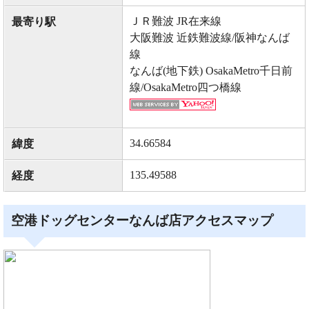
ＪＲ難波 JR在来線
最寄り駅
大阪難波 近鉄難波線/阪神なんば
線
なんば(地下鉄) OsakaMetro千日前
線/OsakaMetro四つ橋線
34.66584
緯度
135.49588
経度
空港ドッグセンターなんば店アクセスマップ