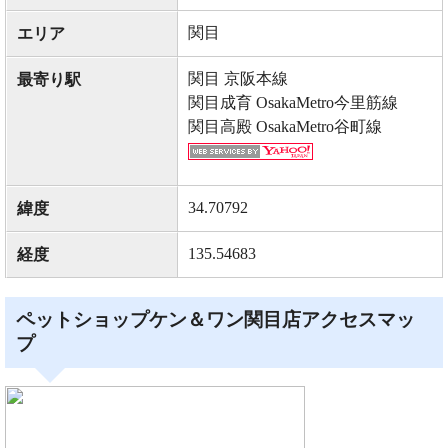
関目
エリア
関目 京阪本線
最寄り駅
関目成育 OsakaMetro今里筋線
関目高殿 OsakaMetro谷町線
34.70792
緯度
135.54683
経度
ペットショップケン＆ワン関目店アクセスマッ
プ