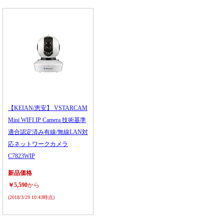
【KEIAN/恵安】 VSTARCAM
Mini WIFI IP Camera 技術基準
適合認定済み有線/無線LAN対
応ネットワークカメラ
C7823WIP
新品価格
￥5,590
から
(2018/3/29 10:43時点)