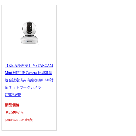
【KEIAN/恵安】 VSTARCAM
Mini WIFI IP Camera 技術基準
適合認定済み有線/無線LAN対
応ネットワークカメラ
C7823WIP
新品価格
￥5,590
から
(2018/3/29 10:43時点)