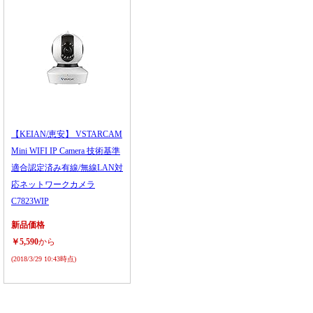
【KEIAN/恵安】 VSTARCAM
Mini WIFI IP Camera 技術基準
適合認定済み有線/無線LAN対
応ネットワークカメラ
C7823WIP
新品価格
￥5,590
から
(2018/3/29 10:43時点)