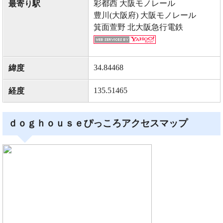
彩都西 大阪モノレール
最寄り駅
豊川(大阪府) 大阪モノレール
箕面萱野 北大阪急行電鉄
34.84468
緯度
135.51465
経度
ｄｏｇｈｏｕｓｅぴっころアクセスマップ