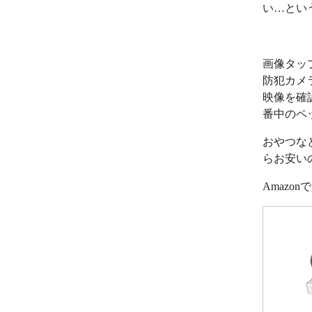
い…とい
画像タッ
防犯カメ
映像を確
番中のペ
おやつな
らお安い
Amazo