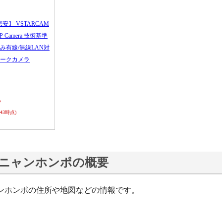
恵安】 VSTARCAM
 IP Camera 技術基準
み有線/無線LAN対
ークカメラ
ら
0:43時点)
ニャンホンポの概要
ンホンポの住所や地図などの情報です。