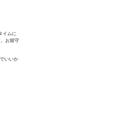
タイムに
す。お留守
ルでいいか