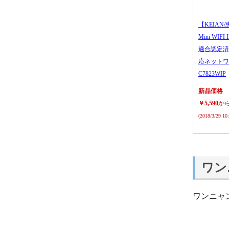
【KEIAN/
Mini WIFI
適合認定済
応ネットワ
C7823WIP
新品価格
￥5,590
か
(2018/3/29 1
ワン
ワンニャ