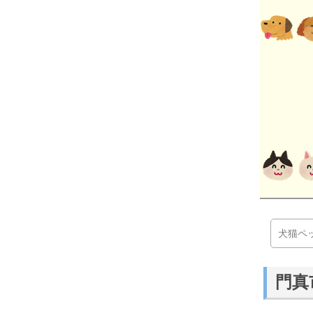
犬猫ペ
門真