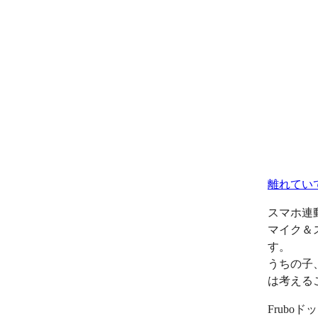
離れてい
スマホ連
マイク＆
す。
うちの子
は考える
Frub