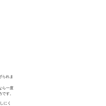
げられま
なら一度
めです。
出しにく