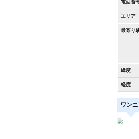
電話番
エリア
最寄り
緯度
経度
ワンニ