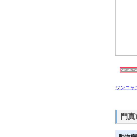
ワンニャ
門真
動物病