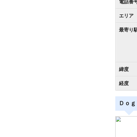
電話番
エリア
最寄り
緯度
経度
Ｄｏｇ