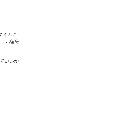
タイムに
す。お留守
ルでいいか