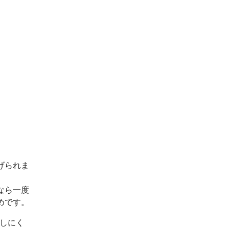
げられま
なら一度
めです。
出しにく