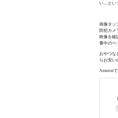
い…とい
画像タッ
防犯カメ
映像を確
番中のペ
おやつな
らお安い
Amazo