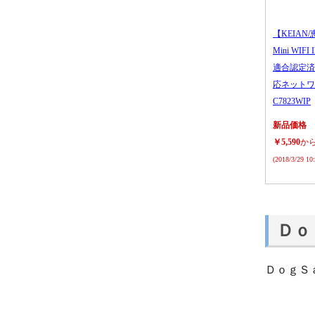
【KEIAN/
Mini WIFI
適合認定済
応ネットワ
C7823WIP
新品価格
￥5,590
か
(2018/3/29 1
Ｄｏ
ＤｏｇＳ