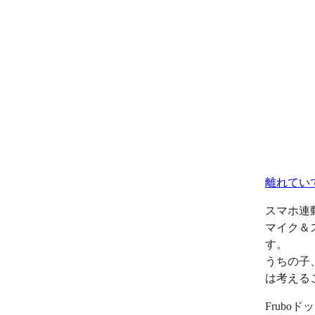
離れてい
スマホ連
マイク＆
す。
うちの子
は考える
Frub