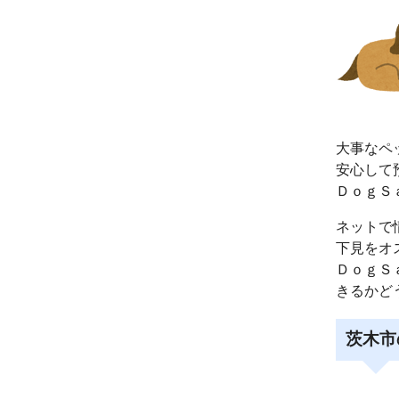
大事なペ
安心して
ＤｏｇＳ
ネットで
下見をオ
ＤｏｇＳ
きるかど
茨木市