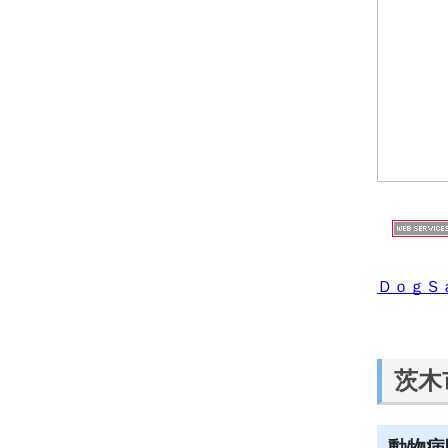
ＤｏｇＳ
茨木
動物病