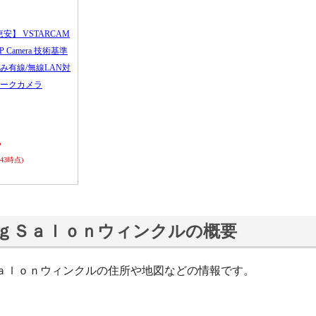
恵安】 VSTARCAM
 IP Camera 技術基準
み有線/無線LAN対
ークカメラ
ら
0:43時点)
ｇＳａｌｏｎウィンクルの概要
ａｌｏｎウィンクルの住所や地図などの情報です。