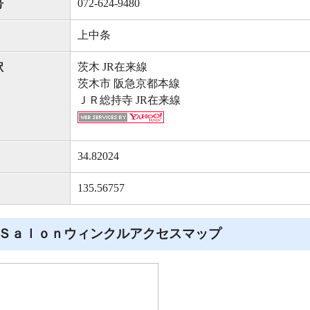
072-624-9480
号
上中条
茨木 JR在来線
駅
茨木市 阪急京都本線
ＪＲ総持寺 JR在来線
34.82024
135.56757
Ｓａｌｏｎウィンクルアクセスマップ