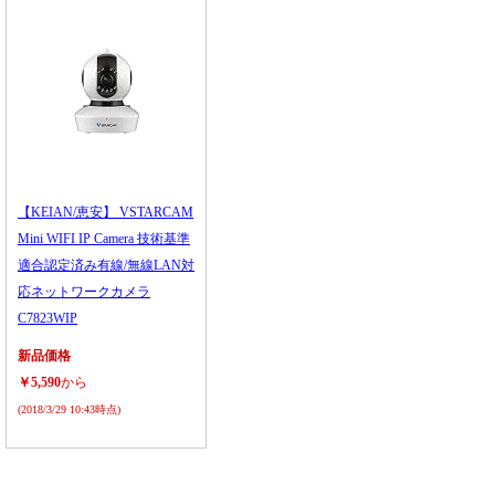
【KEIAN/恵安】 VSTARCAM
Mini WIFI IP Camera 技術基準
適合認定済み有線/無線LAN対
応ネットワークカメラ
C7823WIP
新品価格
￥5,590
から
(2018/3/29 10:43時点)