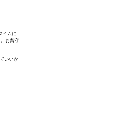
タイムに
す。お留守
ルでいいか