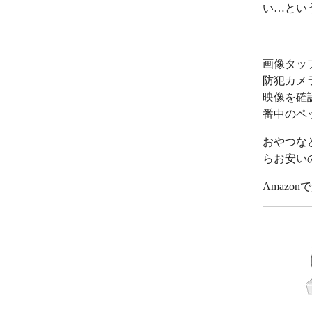
い…とい
画像タッ
防犯カメ
映像を確
番中のペ
おやつな
らお安い
Amazo