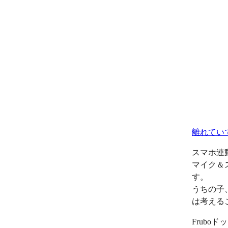
離れてい
スマホ連
マイク＆
す。
うちの子
は考える
Frub