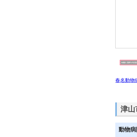
春名動物
津山
動物病