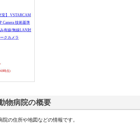
恵安】 VSTARCAM
 IP Camera 技術基準
み有線/無線LAN対
ークカメラ
ら
0:43時点)
動物病院の概要
病院の住所や地図などの情報です。