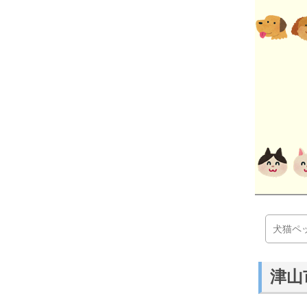
犬猫ペ
津山