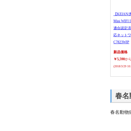
【KEIAN/
Mini WIFI
適合認定済
応ネットワ
C7823WIP
新品価格
￥5,590
か
(2018/3/29 1
春名
春名動物