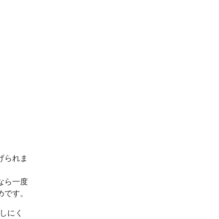
げられま
なら一度
めです。
出しにく