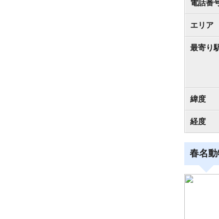
電話番
エリア
最寄り
緯度
経度
春名動