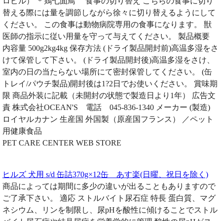
ロピル） ＊鶏七面鳥 食事の切り替え こちらの食事に切り
替える際には量を調節しながら徐々に切り替えるようにして
ください。 この食事は動物病院専用の食事になります。 獣
医師の指示に従い用量を守って与えてください。 製品概要
内容量 500g2kg4kg 保存方法 (ドライ製品開封前)高温多湿をさ
けて保管して下さい。 (ドライ製品開封後)高温多湿をさけ、
室内の日の当たらない場所にて密封保管してください。 (缶
トレイ/パウチ製品)開封後は1?2日でお使いください。 賞味期
限 商品外装に記載（未開封の状態で製造日より1年） 広告文
責 株式会社OCEAN'S 電話 045-836-1340 メーカー (製造)
ロイヤルカナン 生産国 外国製（原産国フランス） ／ペット
用健康食品
PET CARE CENTER WEB STORE
ヒルズ 犬用 s/d 缶詰370g×12缶 あす楽(日曜、祝日を除く)
商品によっては期間に多少の違いが出ることもありますので
ご了承下さい。 適応 ストルバイト尿石症 特長 蛋白質、マグ
ネシウム、リンを制限し、尿pHを酸性に傾けることでストル