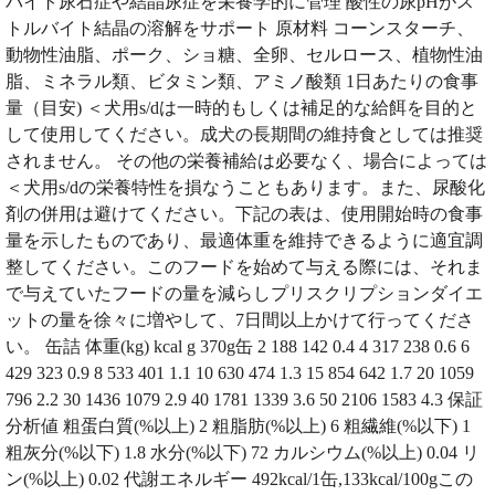
バイト尿石症や結晶尿症を栄養学的に管理 酸性の尿pHがス
トルバイト結晶の溶解をサポート 原材料 コーンスターチ、
動物性油脂、ポーク、ショ糖、全卵、セルロース、植物性油
脂、ミネラル類、ビタミン類、アミノ酸類 1日あたりの食事
量（目安) ＜犬用s/dは一時的もしくは補足的な給餌を目的と
して使用してください。成犬の長期間の維持食としては推奨
されません。 その他の栄養補給は必要なく、場合によっては
＜犬用s/dの栄養特性を損なうこともあります。また、尿酸化
剤の併用は避けてください。下記の表は、使用開始時の食事
量を示したものであり、最適体重を維持できるように適宜調
整してください。このフードを始めて与える際には、それま
で与えていたフードの量を減らしプリスクリプションダイエ
ットの量を徐々に増やして、7日間以上かけて行ってくださ
い。 缶詰 体重(kg) kcal g 370g缶 2 188 142 0.4 4 317 238 0.6 6
429 323 0.9 8 533 401 1.1 10 630 474 1.3 15 854 642 1.7 20 1059
796 2.2 30 1436 1079 2.9 40 1781 1339 3.6 50 2106 1583 4.3 保証
分析値 粗蛋白質(%以上) 2 粗脂肪(%以上) 6 粗繊維(%以下) 1
粗灰分(%以下) 1.8 水分(%以下) 72 カルシウム(%以上) 0.04 リ
ン(%以上) 0.02 代謝エネルギー 492kcal/1缶,133kcal/100gこの