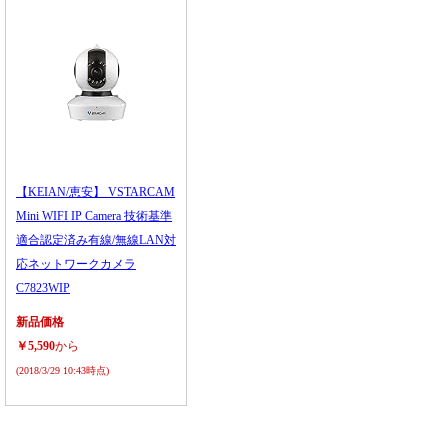
【KEIAN/恵安】 VSTARCAM
Mini WIFI IP Camera 技術基準
適合認定済み有線/無線LAN対
応ネットワークカメラ
C7823WIP
新品価格
￥5,590
から
(2018/3/29 10:43時点)