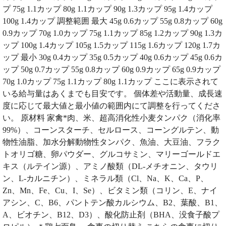
プ 75g 1.1カップ 80g 1.1カップ 90g 1.3カップ 95g 1.4カップ
100g 1.4カップ 調整範囲 最大 45g 0.6カップ 55g 0.8カップ 60g
0.9カップ 70g 1.0カップ 75g 1.1カップ 85g 1.2カップ 90g 1.3カ
ップ 100g 1.4カップ 105g 1.5カップ 115g 1.6カップ 120g 1.7カ
ップ 最小 30g 0.4カップ 35g 0.5カップ 40g 0.6カップ 45g 0.6カ
ップ 50g 0.7カップ 55g 0.8カップ 60g 0.9カップ 65g 0.9カップ
70g 1.0カップ 75g 1.1カップ 80g 1.1カップ ここに表示されて
いる給与量はあくまでも目安です。 個体差や活動量、成長速
度に応じて最大値と最小値の範囲内にて調整を行ってくださ
い。 原材料 家禽*肉、米、超高消化性小麦タンパク（消化率
99%）、コーンスターチ、セルロース、コーングルテン、動
物性油脂、加水分解動物性タンパク、魚油、大豆油、フラク
トオリゴ糖、卵パウダー、グルコサミン、マリーゴールドエ
キス（ルテイン源）、アミノ酸類（DL-メチオニン、タウリ
ン、L-カルニチン）、ミネラル類（Cl、Na、K、Ca、P、
Zn、Mn、Fe、Cu、I、Se）、ビタミン類（コリン、E、ナイ
アシン、C、B6、パントテン酸カルシウム、B2、葉酸、B1、
A、ビオチン、B12、D3）、酸化防止剤（BHA、没食子酸プ