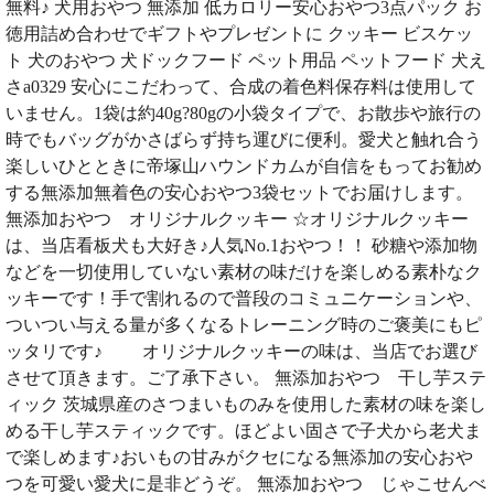
無料♪ 犬用おやつ 無添加 低カロリー安心おやつ3点パック お
徳用詰め合わせでギフトやプレゼントに クッキー ビスケッ
ト 犬のおやつ 犬ドックフード ペット用品 ペットフード 犬え
さa0329 安心にこだわって、合成の着色料保存料は使用して
いません。1袋は約40g?80gの小袋タイプで、お散歩や旅行の
時でもバッグがかさばらず持ち運びに便利。愛犬と触れ合う
楽しいひとときに帝塚山ハウンドカムが自信をもってお勧め
する無添加無着色の安心おやつ3袋セットでお届けします。
無添加おやつ オリジナルクッキー ☆オリジナルクッキー
は、当店看板犬も大好き♪人気No.1おやつ！！ 砂糖や添加物
などを一切使用していない素材の味だけを楽しめる素朴なク
ッキーです！手で割れるので普段のコミュニケーションや、
ついつい与える量が多くなるトレーニング時のご褒美にもピ
ッタリです♪ オリジナルクッキーの味は、当店でお選び
させて頂きます。ご了承下さい。 無添加おやつ 干し芋ステ
ィック 茨城県産のさつまいものみを使用した素材の味を楽し
める干し芋スティックです。ほどよい固さで子犬から老犬ま
で楽しめます♪おいもの甘みがクセになる無添加の安心おや
つを可愛い愛犬に是非どうぞ。 無添加おやつ じゃこせんべ