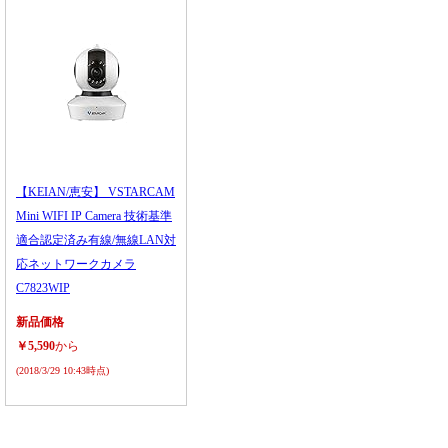
【KEIAN/恵安】 VSTARCAM
Mini WIFI IP Camera 技術基準
適合認定済み有線/無線LAN対
応ネットワークカメラ
C7823WIP
新品価格
￥5,590
から
(2018/3/29 10:43時点)