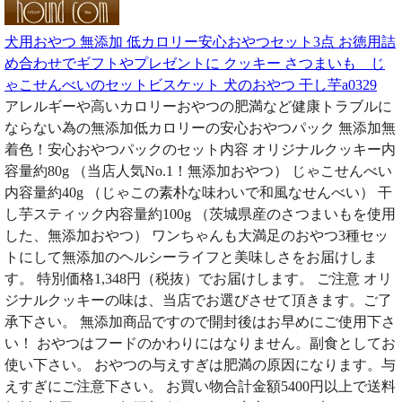
犬用おやつ 無添加 低カロリー安心おやつセット3点 お徳用詰
め合わせでギフトやプレゼントに クッキー さつまいも じ
ゃこせんべいのセットビスケット 犬のおやつ 干し芋a0329
アレルギーや高いカロリーおやつの肥満など健康トラブルに
ならない為の無添加低カロリーの安心おやつパック 無添加無
着色！安心おやつパックのセット内容 オリジナルクッキー内
容量約80g （当店人気No.1！無添加おやつ） じゃこせんべい
内容量約40g （じゃこの素朴な味わいで和風なせんべい） 干
し芋スティック内容量約100g （茨城県産のさつまいもを使用
した、無添加おやつ） ワンちゃんも大満足のおやつ3種セッ
トにして無添加のヘルシーライフと美味しさをお届けしま
す。 特別価格1,348円（税抜）でお届けします。 ご注意 オリ
ジナルクッキーの味は、当店でお選びさせて頂きます。ご了
承下さい。 無添加商品ですので開封後はお早めにご使用下さ
い！ おやつはフードのかわりにはなりません。副食としてお
使い下さい。 おやつの与えすぎは肥満の原因になります。与
えすぎにご注意下さい。 お買い物合計金額5400円以上で送料