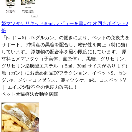
姫マツタケリキッド30mLレビューを書いて次回もポイント2
倍
「β-（1→6）-D-グルカン」の働きにより、ペットの免疫力を
サポート。 沖縄産の黒糖を配合し、嗜好性を向上（特に猫）
しています。 添加物の配合率を最小限度にしています。 原
材料ヒメマツタケ（子実体、菌糸体）、黒糖、グリセリン、
グリセリン脂肪酸エステル （ 5ml、30ml サイズがあります）
癌（ガン）にお薦め商品D?フラクション、イペットS、セン
ダンα、メシマコブゼウス、姫マツタケ、n/d、コスペットV
｜ エイズや腎不全の免疫力改善に！
ペット犬猫療法食動物病院