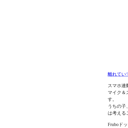
離れてい
スマホ連
マイク＆
す。
うちの子
は考える
Frub