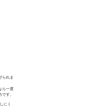
げられま
なら一度
めです。
出しにく