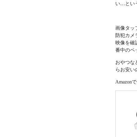
い…とい
画像タッ
防犯カメ
映像を確
番中のペ
おやつな
らお安い
Amazo