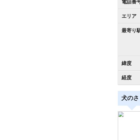
電話番
エリア
最寄り
緯度
経度
犬のさ