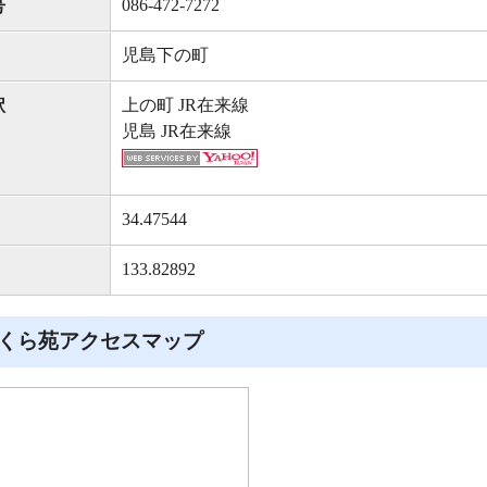
086-472-7272
号
児島下の町
上の町 JR在来線
駅
児島 JR在来線
34.47544
133.82892
くら苑アクセスマップ