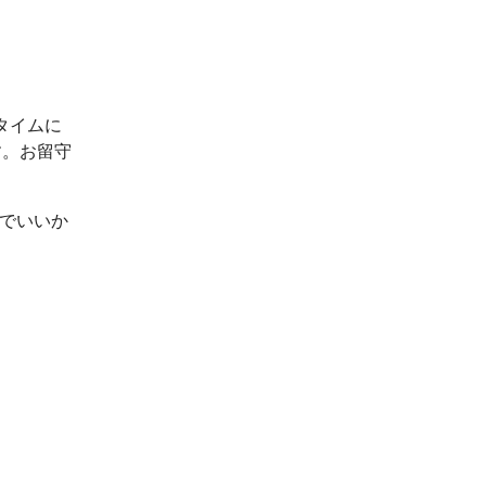
タイムに
す。お留守
ルでいいか