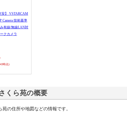
恵安】 VSTARCAM
 IP Camera 技術基準
み有線/無線LAN対
ークカメラ
ら
0:43時点)
さくら苑の概要
ら苑の住所や地図などの情報です。