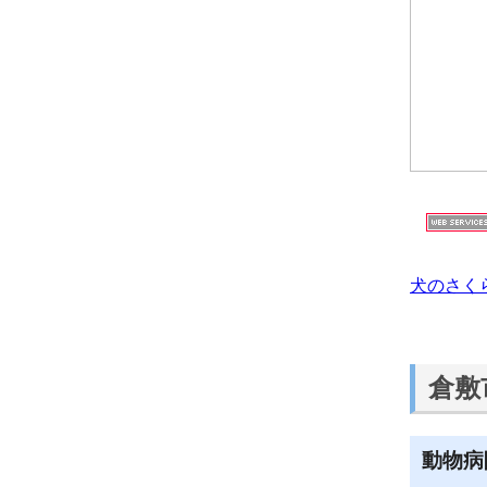
犬のさく
倉敷
動物病