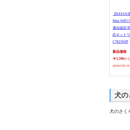
【KEIAN/
Mini WIFI
適合認定済
応ネットワ
C7823WIP
新品価格
￥5,590
か
(2018/3/29 1
犬の
犬のさく