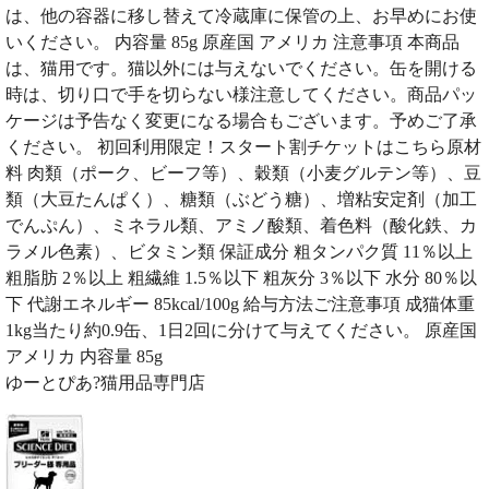
は、他の容器に移し替えて冷蔵庫に保管の上、お早めにお使
いください。 内容量 85g 原産国 アメリカ 注意事項 本商品
は、猫用です。猫以外には与えないでください。缶を開ける
時は、切り口で手を切らない様注意してください。商品パッ
ケージは予告なく変更になる場合もございます。予めご了承
ください。 初回利用限定！スタート割チケットはこちら原材
料 肉類（ポーク、ビーフ等）、穀類（小麦グルテン等）、豆
類（大豆たんぱく）、糖類（ぶどう糖）、増粘安定剤（加工
でんぷん）、ミネラル類、アミノ酸類、着色料（酸化鉄、カ
ラメル色素）、ビタミン類 保証成分 粗タンパク質 11％以上
粗脂肪 2％以上 粗繊維 1.5％以下 粗灰分 3％以下 水分 80％以
下 代謝エネルギー 85kcal/100g 給与方法ご注意事項 成猫体重
1kg当たり約0.9缶、1日2回に分けて与えてください。 原産国
アメリカ 内容量 85g
ゆーとぴあ?猫用品専門店