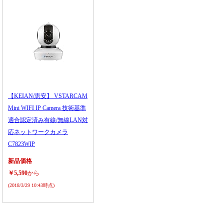
【KEIAN/恵安】 VSTARCAM
Mini WIFI IP Camera 技術基準
適合認定済み有線/無線LAN対
応ネットワークカメラ
C7823WIP
新品価格
￥5,590
から
(2018/3/29 10:43時点)