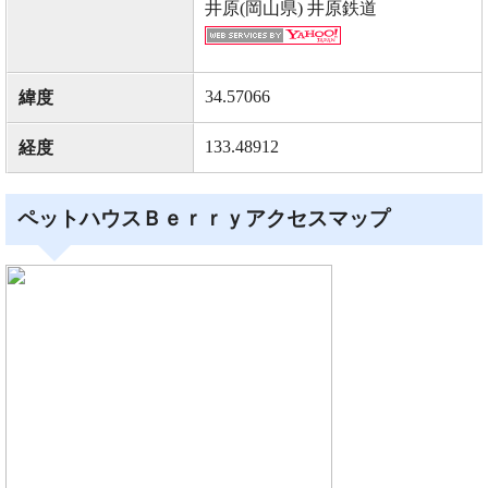
井原(岡山県) 井原鉄道
34.57066
緯度
133.48912
経度
ペットハウスＢｅｒｒｙアクセスマップ