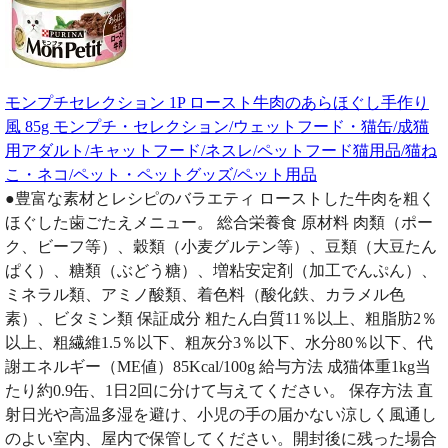
モンプチセレクション 1P ロースト牛肉のあらほぐし手作り
風 85g モンプチ・セレクション/ウェットフード・猫缶/成猫
用アダルト/キャットフード/ネスレ/ペットフード猫用品/猫ね
こ・ネコ/ペット・ペットグッズ/ペット用品
●豊富な素材とレシピのバラエティ ローストした牛肉を粗く
ほぐした歯ごたえメニュー。 総合栄養食 原材料 肉類（ポー
ク、ビーフ等）、穀類（小麦グルテン等）、豆類（大豆たん
ぱく）、糖類（ぶどう糖）、増粘安定剤（加工でんぷん）、
ミネラル類、アミノ酸類、着色料（酸化鉄、カラメル色
素）、ビタミン類 保証成分 粗たん白質11％以上、粗脂肪2％
以上、粗繊維1.5％以下、粗灰分3％以下、水分80％以下、代
謝エネルギー（ME値）85Kcal/100g 給与方法 成猫体重1kg当
たり約0.9缶、1日2回に分けて与えてください。 保存方法 直
射日光や高温多湿を避け、小児の手の届かない涼しく風通し
のよい室内、屋内で保管してください。開封後に残った場合