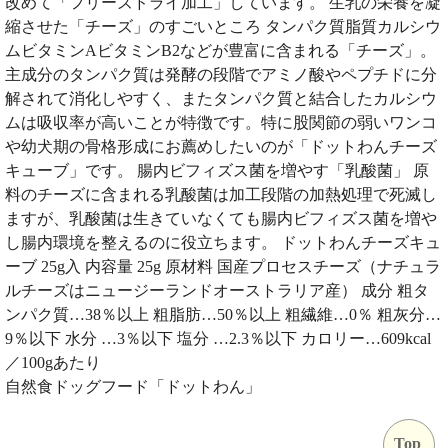
改めて「フリーズドライ加工」しています。 生乳の栄養を凝
縮させた「チーズ」のすごいところ タンパク質脂質カルシウ
ムビタミンAビタミンB2などが豊富に含まれる「チーズ」。
主成分のタンパク質は発酵の段階でアミノ酸やペプチドに分
解されて消化しやすく、またタンパク質と結合したカルシウ
ムは吸収率が高いことが特徴です。特に股関節の弱いワンコ
や幼犬期の骨格形成にお薦めしたいのが「ドットわんチーズ
キューブ」です。 腸内ビフィズス菌を増やす「乳酸菌」 原
料のチーズに含まれる乳酸菌は加工段階の加熱処理で死滅し
ますが、乳酸菌は生きていなくても腸内ビフィズス菌を増や
し腸内環境を整えるのに役立ちます。 ドットわんチーズキュ
ーブ 25g入 内容量 25g 原材料 国産プロセスチーズ（ナチュラ
ルチーズはニュージーランドオーストラリア産） 成分 粗タ
ンパク質…38％以上 粗脂肪…50％以上 粗繊維…0％ 粗灰分…
9％以下 水分 …3％以下 塩分 …2.3％以下 カロリー…609kcal
／100gあたり
自然食ドッグフード「ドットわん」
Top