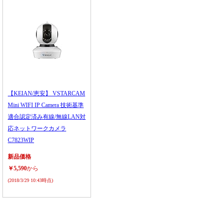
【KEIAN/恵安】 VSTARCAM
Mini WIFI IP Camera 技術基準
適合認定済み有線/無線LAN対
応ネットワークカメラ
C7823WIP
新品価格
￥5,590
から
(2018/3/29 10:43時点)