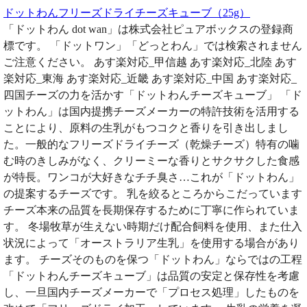
ドットわんフリーズドライチーズキューブ（25g）
「ドットわん dot wan」は株式会社ピュアボックスの登録商
標です。 「ドットワン」「どっとわん」では検索されません
ご注意ください。 あす楽対応_甲信越 あす楽対応_北陸 あす
楽対応_東海 あす楽対応_近畿 あす楽対応_中国 あす楽対応_
四国チーズの力を活かす「ドットわんチーズキューブ」 「ド
ットわん」は国内提携チーズメーカーの特許技術を活用する
ことにより、原料の生乳がもつコクと香りを引き出しまし
た。一般的なフリーズドライチーズ（乾燥チーズ）特有の噛
む時のきしみがなく、クリーミーな香りとサクサクした食感
が特長。ワンコが大好きなチチ臭さ…これが「ドットわん」
の提案するチーズです。 乳を絞るところからこだっています
チーズ本来の品質を長期保存するために丁寧に作られていま
す。 冬場牧草が生えない時期だけ配合飼料を使用、また仕入
状況によって「オーストラリア生乳」を使用する場合があり
ます。 チーズそのものを保つ「ドットわん」ならではの工程
「ドットわんチーズキューブ」は品質の安定と保存性を考慮
し、一旦国内チーズメーカーで「プロセス処理」したものを