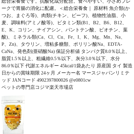
総合栄養食です。抗酸化成分配合。食べやすい、小さめフレ
ークで胃腸の消化に配慮。＜総合栄養食｜ 原材料 魚介類(か
つお、まぐろ等)、肉類(チキン、ビーフ)、植物性油脂、小
麦、調味料(アミノ酸等)、ビタミン類(B1、B2、B6、B12、
E、K、コリン、ナイアシン、パントテン酸、ビオチン、葉
酸)、ミネラル類(Ca、Cl、Cu、Fe、I、K、Mg、Mn、Na、
P、Zn)、タウリン、増粘多糖類、ポリリン酸Na、EDTA-
CaNa、発色剤(亜硝酸Na) 保証分析値 タンパク質8.0％以上、
脂質1.5％以上、粗繊維0.5％以下、灰分3.0％以下、水分
86.0％以下 代謝エネルギー 45kcal/1袋あたり 原産国 タイ 製造
日からの賞味期限 24ヶ月 メーカー名 マースジャパンリミテ
ッド JANコード 4902397800026 @e0801cw
ペットの専門店コジマ楽天市場店