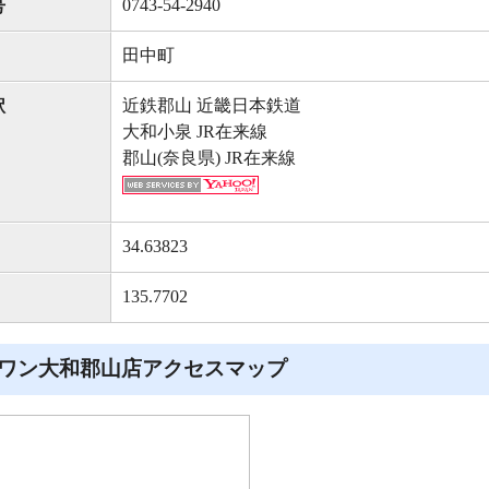
0743-54-2940
号
田中町
近鉄郡山 近畿日本鉄道
駅
大和小泉 JR在来線
郡山(奈良県) JR在来線
34.63823
135.7702
ワン大和郡山店アクセスマップ