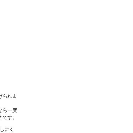
げられま
なら一度
めです。
出しにく