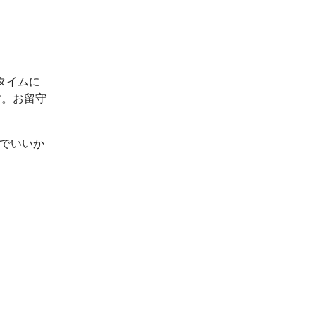
タイムに
す。お留守
ルでいいか