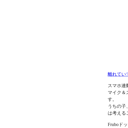
離れてい
スマホ連
マイク＆
す。
うちの子
は考える
Frub