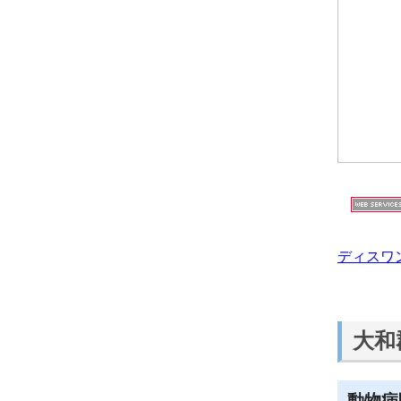
ディスワ
大和
動物病