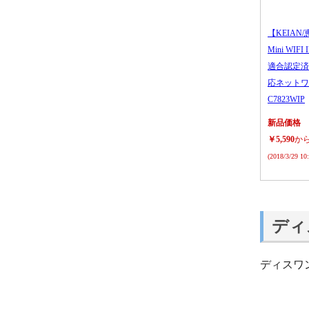
【KEIAN/
Mini WIFI
適合認定済
応ネットワ
C7823WIP
新品価格
￥5,590
か
(2018/3/29 1
ディ
ディスワ