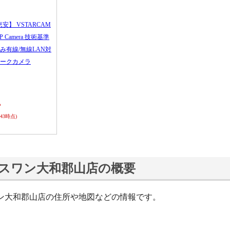
恵安】 VSTARCAM
 IP Camera 技術基準
み有線/無線LAN対
ークカメラ
ら
0:43時点)
スワン大和郡山店の概要
ン大和郡山店の住所や地図などの情報です。