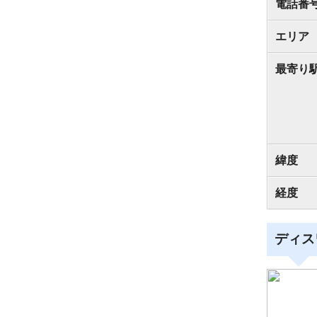
電話番
エリア
最寄り
緯度
経度
ディス