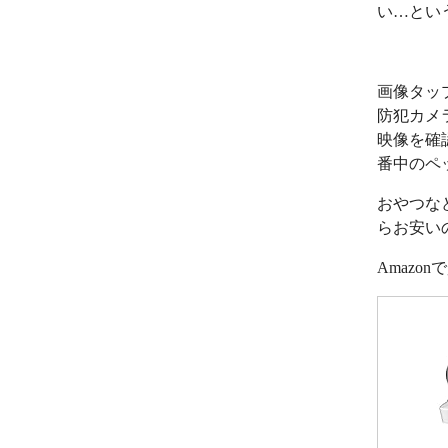
い…とい
画像タッ
防犯カメ
映像を確
番中のペ
おやつな
らお安い
Amazo