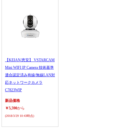
【KEIAN/恵安】 VSTARCAM
Mini WIFI IP Camera 技術基準
適合認定済み有線/無線LAN対
応ネットワークカメラ
C7823WIP
新品価格
￥5,590
から
(2018/3/29 10:43時点)