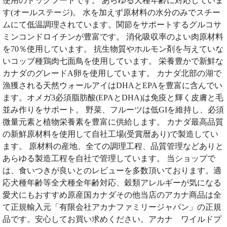
使用のドッグフードです。 あらゆる犬種年齢に対応していま
す(オールステージ)。 水を加えず原材料の水分のみでスチー
ムにて低温調理されています。関節をサポートするグルコサ
ミンコンドロイチンが豊富です。 消化吸収率のよい肉原材料
を70％使用しています。 抗生物質やホルモン剤を与えていな
いコッブ種鶏肉七面鳥を使用しています。 栄養豊かで新鮮な
カナダのグレードA卵を使用しています。 カナダ北部の湖で
漁獲される天然ウォールアイはDHAとEPAを豊富に含んでい
ます。オメガ3必須脂肪酸(EPAとDHA)は免疫と輝く皮膚と毛
並み作りをサポート。 野菜、フルーツは低GIを維持し、必須
微量元素と植物栄養素を豊富に供給します。 カナダ最高品質
の新鮮原材料を使用して自社工場(受賞暦あり)で製造してい
ます。 原材料の産地、全ての調理工程、品質管理などありと
あらゆる製造工程を自社で管理しています。 当ショップで
は、食いつきが良いとのレビューを多数頂いております。適
応犬種年齢等全犬種全年齢対応、穀類アレルギーが気になる
愛犬にもおすすめ原産国カナダその他当店のアカナ商品は全
て正規輸入元「有限会社アカナファミリージャパン」の正規
品です。安心してお買い求めください。アカナ ワイルドプ