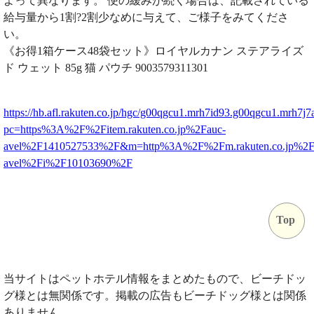
よって異なります。 便の緩みが続く場合は、記載されている
給与量から1割?2割少なめに与えて、ご様子をみてくださ
い。
《お得1箱ケース48袋セット》ロイヤルカナン ステアライズ
ド ウェット 85g 猫 パウチ 9003579311301
https://hb.afl.rakuten.co.jp/hgc/g00qgcu1.mrh7id93.g00qgcu1.mrh7j7
pc=https%3A%2F%2Fitem.rakuten.co.jp%2Fauc-
avel%2F1410527533%2F&m=http%3A%2F%2Fm.rakuten.co.jp%2F
avel%2Fi%2F10103690%2F
Top
当サイトはペットホテル情報をまとめたもので、ビーチドッ
グ様とは無関係です。掲載の広告もビーチドッグ様とは関係
ありません。