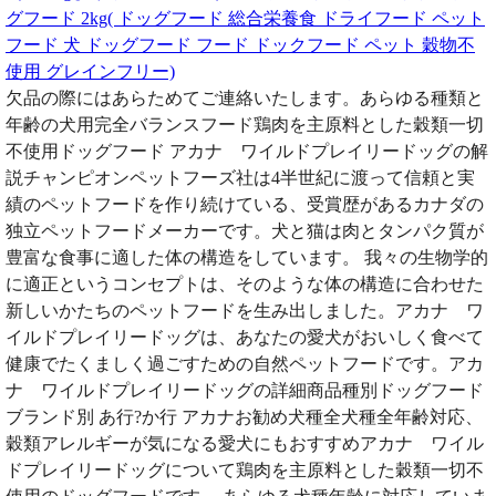
グフード 2kg( ドッグフード 総合栄養食 ドライフード ペット
フード 犬 ドッグフード フード ドックフード ペット 穀物不
使用 グレインフリー)
欠品の際にはあらためてご連絡いたします。あらゆる種類と
年齢の犬用完全バランスフード鶏肉を主原料とした穀類一切
不使用ドッグフード アカナ ワイルドプレイリードッグの解
説チャンピオンペットフーズ社は4半世紀に渡って信頼と実
績のペットフードを作り続けている、受賞歴があるカナダの
独立ペットフードメーカーです。犬と猫は肉とタンパク質が
豊富な食事に適した体の構造をしています。 我々の生物学的
に適正というコンセプトは、そのような体の構造に合わせた
新しいかたちのペットフードを生み出しました。アカナ ワ
イルドプレイリードッグは、あなたの愛犬がおいしく食べて
健康でたくましく過ごすための自然ペットフードです。アカ
ナ ワイルドプレイリードッグの詳細商品種別ドッグフード
ブランド別 あ行?か行 アカナお勧め犬種全犬種全年齢対応、
穀類アレルギーが気になる愛犬にもおすすめアカナ ワイル
ドプレイリードッグについて鶏肉を主原料とした穀類一切不