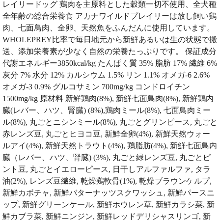
レイリードッグ 鶏肉を主原料とした穀類一切不使用、全犬種
全年齢の総合栄養食 アカナワイルドプレイリーは放し飼い鶏
肉、七面鳥肉、全卵、天然魚をふんだんに使用しています。
WHOLEPREY比率で毎日地元から新鮮あるいは生の状態で搬
送、添加栄養素が少なく自然の栄養たっぷりです。 保証成分
代謝エネルギー3850kcal/kg たんぱく質 35% 脂肪 17% 繊維 6%
灰分 7% 水分 12% カルシウム 1.5% リン 1.1% オメガ-6 2.6%
オメガ-3 0.9% グルコサミン 700mg/kg コンドロイチン
1500mg/kg 原材料 新鮮鶏肉(8%), 新鮮七面鳥肉(8%), 新鮮鶏内
臓(レバー、ハツ、腎臓) (8%),鶏肉ミール(8%), 七面鳥肉ミー
ル(8%), 丸ごとニシンミール(8%), 丸ごとグリンピース, 丸ごと
赤レンズ豆, 丸ごとヒヨコ豆, 新鮮全卵(4%), 新鮮天然ウォー
ルアイ(4%), 新鮮天然トラウト(4%), 鶏脂肪(4%), 新鮮七面鳥内
臓（レバー、ハツ、腎臓) (3%), 丸ごと緑レンズ豆, 丸ごとピ
ント豆, 丸ごとイエローピース, 日干しアルファルファ, タラ
油(2%), レンズ豆繊維, 乾燥鶏軟骨(1%), 乾燥ブラウンケルプ,
新鮮カボチャ, 新鮮バターナッツスクワッシュ, 新鮮パースニ
ップ, 新鮮グリーンケール, 新鮮ホウレン草, 新鮮カラシ菜, 新
鮮カブラ菜, 新鮮ニンジン, 新鮮レッドデリシャスリンゴ, 新