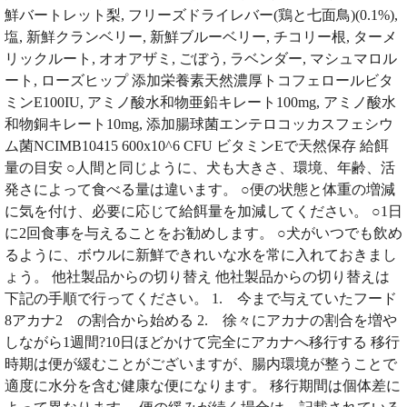
鮮バートレット梨, フリーズドライレバー(鶏と七面鳥)(0.1%),
塩, 新鮮クランベリー, 新鮮ブルーベリー, チコリー根, ターメ
リックルート, オオアザミ, ごぼう, ラベンダー, マシュマロル
ート, ローズヒップ 添加栄養素天然濃厚トコフェロールビタ
ミンE100IU, アミノ酸水和物亜鉛キレート100mg, アミノ酸水
和物銅キレート10mg, 添加腸球菌エンテロコッカスフェシウ
ム菌NCIMB10415 600x10^6 CFU ビタミンEで天然保存 給餌
量の目安 ○人間と同じように、犬も大きさ、環境、年齢、活
発さによって食べる量は違います。 ○便の状態と体重の増減
に気を付け、必要に応じて給餌量を加減してください。 ○1日
に2回食事を与えることをお勧めします。 ○犬がいつでも飲め
るように、ボウルに新鮮できれいな水を常に入れておきまし
ょう。 他社製品からの切り替え 他社製品からの切り替えは
下記の手順で行ってください。 1. 今まで与えていたフード
8アカナ2 の割合から始める 2. 徐々にアカナの割合を増や
しながら1週間?10日ほどかけて完全にアカナへ移行する 移行
時期は便が緩むことがございますが、腸内環境が整うことで
適度に水分を含む健康な便になります。 移行期間は個体差に