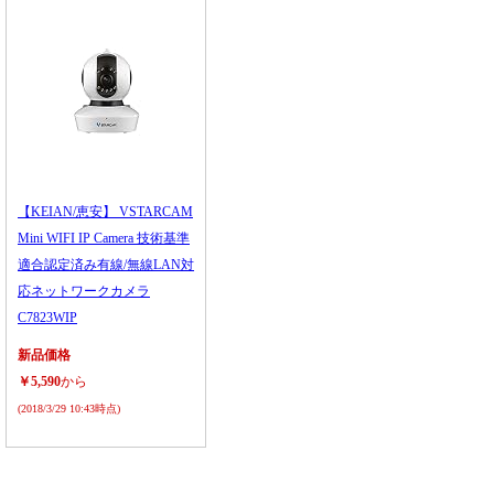
【KEIAN/恵安】 VSTARCAM
Mini WIFI IP Camera 技術基準
適合認定済み有線/無線LAN対
応ネットワークカメラ
C7823WIP
新品価格
￥5,590
から
(2018/3/29 10:43時点)