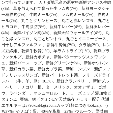
ンで行っています。 カナダ地元産の原材料新鮮アンガス牛肉
(8%)、草を与えられて育った生ラム肉(7%)、新鮮ヨークシャ
ー種豚肉(7%)、牛肉ミール(7%)、ラム肉ミール(7%)、豚肉ミ
ール(7%)、丸ごとグリンピース、丸ごと赤レンズ豆、丸ごと
ヒヨコ豆、牛肉脂肪(5%)、新鮮牛レバー(4%)、新鮮豚レバー
(4%)、新鮮バイソン肉(4%)、新鮮天然ウォールアイ(4%)、丸
ごと緑レンズ豆、丸ごとピント豆、丸ごとイエローピース、
日干しアルファルファ 、新鮮牛腎臓(2%)、タラ油(2%)、レン
ズ豆繊維、乾燥牛軟骨(1%)、羊ラムトライプ(1%)、乾燥ブラ
ウンケルプ、新鮮カボチャ、新鮮バターナッツスクワッシ
ュ、新鮮パースニップ、新鮮グリーンケ?ル、新鮮ホウレン
草、新鮮カラシ菜、新鮮カブラ菜、新鮮ニンジン、新鮮レッ
ドデリシャスリンゴ、新鮮バートレット梨、フリーズドライ
レバー（牛、羊、豚）(0.1%)、新鮮クランベリー、新鮮ブル
ーベリー、チコリー根、ターメリック、オオアザミ、ゴボ
ウ、ラベンダー、マシュマロルート、ローズヒップ 添加物ビ
タミンE、亜鉛、銅ビタミンEで天然保存 カロリー配分 代謝
エネルギーは3790kcal/kg(250mlカップ1杯につき455kcal)、う
ち37%がたんぱく質、40%が脂肪、23%がフルーツ、野菜由