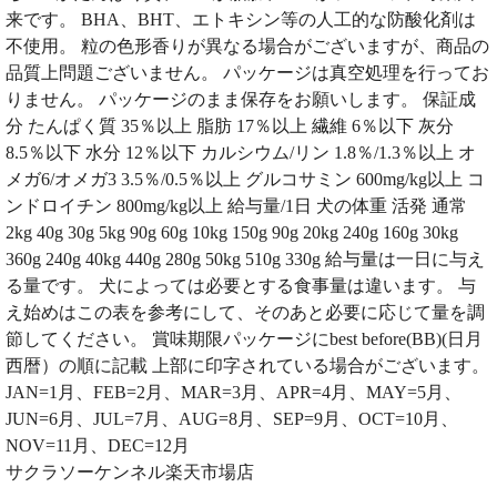
来です。 BHA、BHT、エトキシン等の人工的な防酸化剤は
不使用。 粒の色形香りが異なる場合がございますが、商品の
品質上問題ございません。 パッケージは真空処理を行ってお
りません。 パッケージのまま保存をお願いします。 保証成
分 たんぱく質 35％以上 脂肪 17％以上 繊維 6％以下 灰分
8.5％以下 水分 12％以下 カルシウム/リン 1.8％/1.3％以上 オ
メガ6/オメガ3 3.5％/0.5％以上 グルコサミン 600mg/kg以上 コ
ンドロイチン 800mg/kg以上 給与量/1日 犬の体重 活発 通常
2kg 40g 30g 5kg 90g 60g 10kg 150g 90g 20kg 240g 160g 30kg
360g 240g 40kg 440g 280g 50kg 510g 330g 給与量は一日に与え
る量です。 犬によっては必要とする食事量は違います。 与
え始めはこの表を参考にして、そのあと必要に応じて量を調
節してください。 賞味期限パッケージにbest before(BB)(日月
西暦）の順に記載 上部に印字されている場合がございます。
JAN=1月、FEB=2月、MAR=3月、APR=4月、MAY=5月、
JUN=6月、JUL=7月、AUG=8月、SEP=9月、OCT=10月、
NOV=11月、DEC=12月
サクラソーケンネル楽天市場店