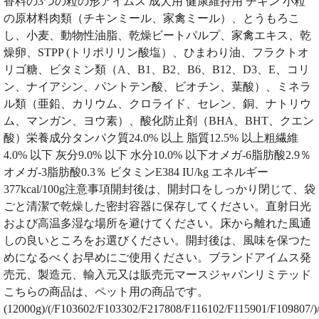
香料の3つの粒の形アイムス 成犬用 健康維持用 チキン 小粒
の原材料肉類（チキンミール、家禽ミール）、とうもろこ
し、小麦、動物性油脂、乾燥ビートパルプ、家禽エキス、乾
燥卵、STPP (トリポリリン酸塩）、ひまわり油、フラクトオ
リゴ糖、ビタミン類（A、B1、B2、B6、B12、D3、E、コリ
ン、ナイアシン、パントテン酸、ビオチン、葉酸）、ミネラ
ル類（亜鉛、カリウム、クロライド、セレン、銅、ナトリウ
ム、マンガン、ヨウ素）、酸化防止剤（BHA、BHT、クエン
酸）栄養成分タンパク質24.0% 以上 脂質12.5% 以上粗繊維
4.0% 以下 灰分9.0% 以下 水分10.0% 以下オメガ-6脂肪酸2.9％
オメガ-3脂肪酸0.3％ ビタミンE384 IU/kg エネルギー
377kcal/100g注意事項開封後は、開封口をしっかり閉じて、袋
ごと清潔で乾燥した密封容器に保存してください。直射日光
および高温多湿な場所を避けてください。床から離れた風通
しの良いところをお選びください。開封後は、風味を保つた
めになるべくお早めにご使用ください。ブランドアイムス発
売元、製造元、輸入元又は販売元マースジャパンリミテッド
こちらの商品は、ペット用の商品です。
(12000g)/(/F103602/F103302/F217808/F116102/F115901/F109807/)