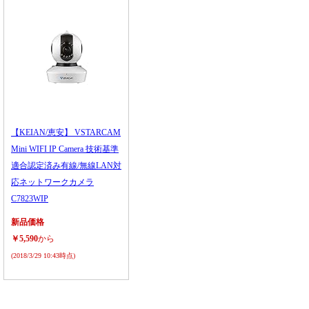
【KEIAN/恵安】 VSTARCAM
Mini WIFI IP Camera 技術基準
適合認定済み有線/無線LAN対
応ネットワークカメラ
C7823WIP
新品価格
￥5,590
から
(2018/3/29 10:43時点)