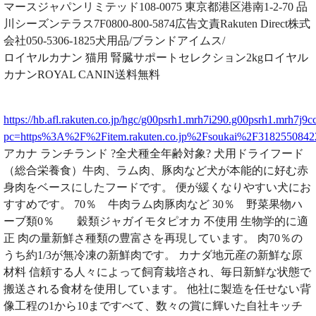
マースジャパンリミテッド108-0075 東京都港区港南1-2-70 品
川シーズンテラス7F0800-800-5874広告文責Rakuten Direct株式
会社050-5306-1825犬用品/ブランドアイムス/
ロイヤルカナン 猫用 腎臓サポートセレクション2kgロイヤル
カナンROYAL CANIN送料無料
https://hb.afl.rakuten.co.jp/hgc/g00psrh1.mrh7i290.g00psrh1.mrh7j9cc
pc=https%3A%2F%2Fitem.rakuten.co.jp%2Fsoukai%2F31825508
アカナ ランチランド ?全犬種全年齢対象? 犬用ドライフード
（総合栄養食）牛肉、ラム肉、豚肉など犬が本能的に好む赤
身肉をベースにしたフードです。 便が緩くなりやすい犬にお
すすめです。 70％ 牛肉ラム肉豚肉など 30％ 野菜果物ハ
ーブ類0％ 穀類ジャガイモタピオカ 不使用 生物学的に適
正 肉の量新鮮さ種類の豊富さを再現しています。 肉70％の
うち約1/3が無冷凍の新鮮肉です。 カナダ地元産の新鮮な原
材料 信頼する人々によって飼育栽培され、毎日新鮮な状態で
搬送される食材を使用しています。 他社に製造を任せない背
像工程の1から10まですべて、数々の賞に輝いた自社キッチ