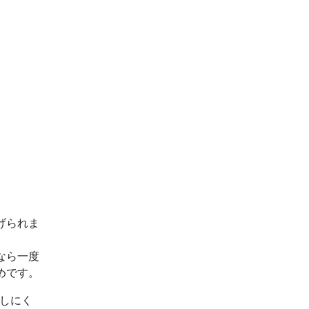
げられま
なら一度
めです。
出しにく