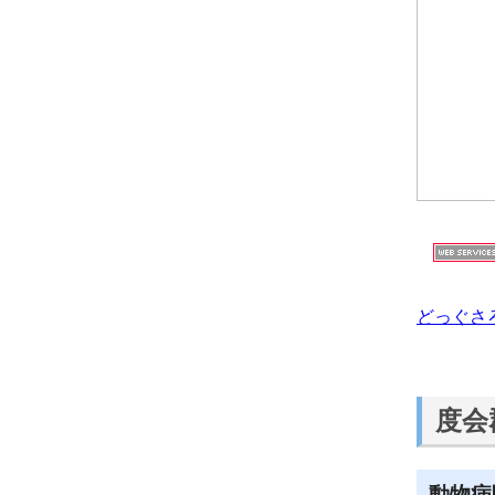
どっぐさ
度会
動物病