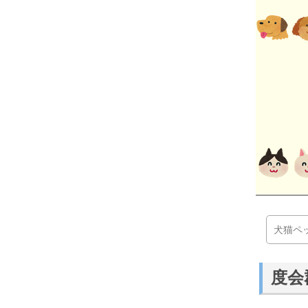
犬猫ペ
度会