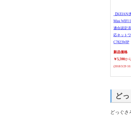
【KEIAN/
Mini WIFI
適合認定済
応ネットワ
C7823WIP
新品価格
￥5,590
か
(2018/3/29 1
どっ
どっぐさ