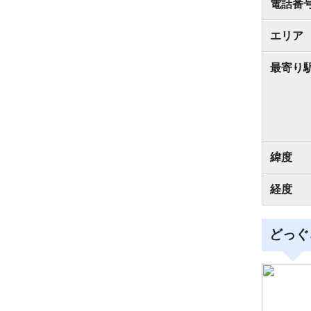
電話番
エリア
最寄り
緯度
経度
どっぐ