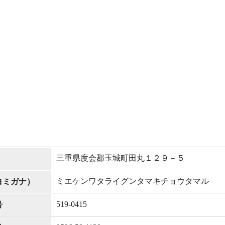
三重県度会郡玉城町田丸１２９－５
ミエケンワタライグンタマキチョウタマル
ヨミガナ）
519-0415
号