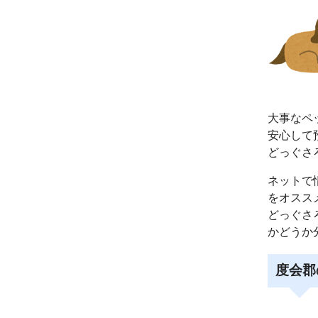
大事なペ
安心して
どっぐさ
ネットで
をオスス
どっぐさ
かどうか
度会郡