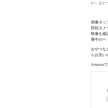
い…とい
画像タッ
防犯カメ
映像を確
番中のペ
おやつな
らお安い
Amazo