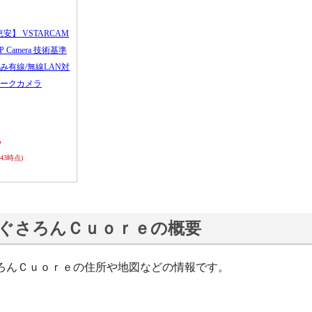
恵安】 VSTARCAM
 IP Camera 技術基準
み有線/無線LAN対
ークカメラ
ら
0:43時点)
ぐさろんＣｕｏｒｅの概要
ろんＣｕｏｒｅの住所や地図などの情報です。