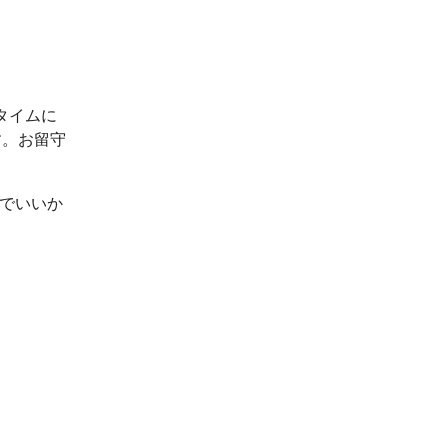
タイムに
す。お留守
ルでいいか