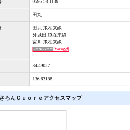
0596-58-1139
号
田丸
田丸 JR在来線
駅
外城田 JR在来線
宮川 JR在来線
34.49027
136.63188
さろんＣｕｏｒｅアクセスマップ