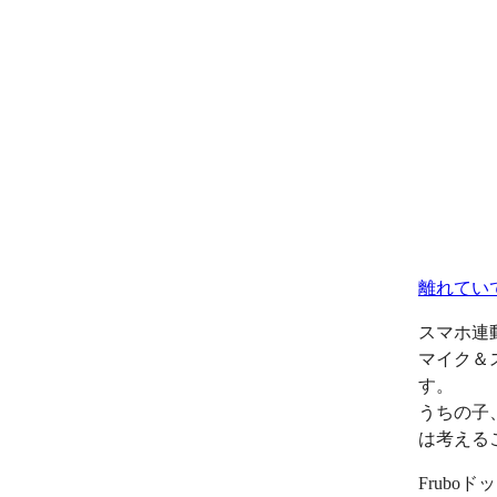
離れてい
スマホ連
マイク＆
す。
うちの子
は考える
Frub