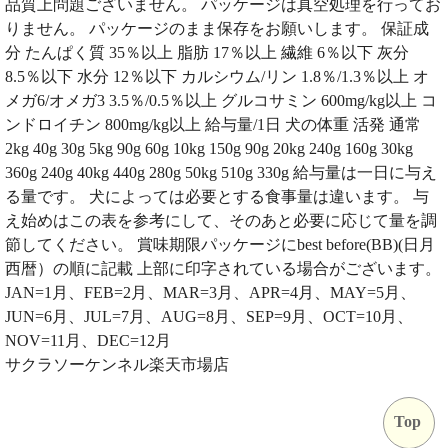
品質上問題ございません。 パッケージは真空処理を行ってお
りません。 パッケージのまま保存をお願いします。 保証成
分 たんぱく質 35％以上 脂肪 17％以上 繊維 6％以下 灰分
8.5％以下 水分 12％以下 カルシウム/リン 1.8％/1.3％以上 オ
メガ6/オメガ3 3.5％/0.5％以上 グルコサミン 600mg/kg以上 コ
ンドロイチン 800mg/kg以上 給与量/1日 犬の体重 活発 通常
2kg 40g 30g 5kg 90g 60g 10kg 150g 90g 20kg 240g 160g 30kg
360g 240g 40kg 440g 280g 50kg 510g 330g 給与量は一日に与え
る量です。 犬によっては必要とする食事量は違います。 与
え始めはこの表を参考にして、そのあと必要に応じて量を調
節してください。 賞味期限パッケージにbest before(BB)(日月
西暦）の順に記載 上部に印字されている場合がございます。
JAN=1月、FEB=2月、MAR=3月、APR=4月、MAY=5月、
JUN=6月、JUL=7月、AUG=8月、SEP=9月、OCT=10月、
NOV=11月、DEC=12月
サクラソーケンネル楽天市場店
Top