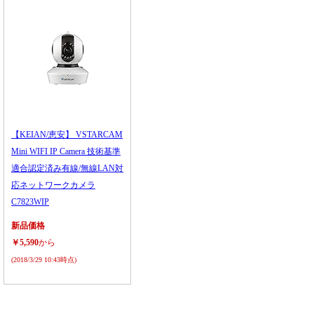
【KEIAN/恵安】 VSTARCAM
Mini WIFI IP Camera 技術基準
適合認定済み有線/無線LAN対
応ネットワークカメラ
C7823WIP
新品価格
￥5,590
から
(2018/3/29 10:43時点)