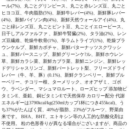
ール(7%)、丸ごとグリンピース、丸ごと赤レンズ豆、丸ごと
ヒヨコ豆、牛肉脂肪(5%)、新鮮牛レバー(4%)、新鮮豚レバー
(4%)、新鮮バイソン肉(4%)、新鮮天然ウォールアイ(4%)、丸
ごと緑レンズ豆、丸ごとピント豆、丸ごとイエローピース、
日干しアルファルファ 、新鮮牛腎臓(2%)、タラ油(2%)、レン
ズ豆繊維、乾燥牛軟骨(1%)、羊ラムトライプ(1%)、乾燥ブラ
ウンケルプ、新鮮カボチャ、新鮮バターナッツスクワッシ
ュ、新鮮パースニップ、新鮮グリーンケ?ル、新鮮ホウレン
草、新鮮カラシ菜、新鮮カブラ菜、新鮮ニンジン、新鮮レッ
ドデリシャスリンゴ、新鮮バートレット梨、フリーズドライ
レバー（牛、羊、豚）(0.1%)、新鮮クランベリー、新鮮ブル
ーベリー、チコリー根、ターメリック、オオアザミ、ゴボ
ウ、ラベンダー、マシュマロルート、ローズヒップ 添加物ビ
タミンE、亜鉛、銅ビタミンEで天然保存 カロリー配分 代謝
エネルギーは3790kcal/kg(250mlカップ1杯につき455kcal)、う
ち37%がたんぱく質、40%が脂肪、23%がフルーツ、野菜由
来です。 BHA、BHT、エトキシン等の人工的な防酸化剤は
不使用。 粒の色形香りが異なる場合がございますが、商品の