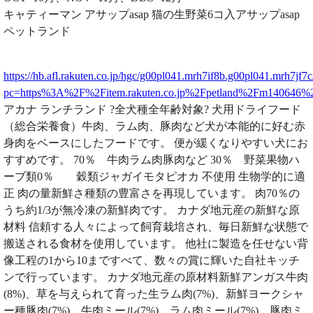
キャティーマン アサップasap 猫の生野菜6コ入アサップasap
ペットランド
https://hb.afl.rakuten.co.jp/hgc/g00pl041.mrh7if8b.g00pl041.mrh7jf7c
pc=https%3A%2F%2Fitem.rakuten.co.jp%2Fpetland%2Fm140646
アカナ ランチランド ?全犬種全年齢対象? 犬用ドライフード
（総合栄養食）牛肉、ラム肉、豚肉など犬が本能的に好む赤
身肉をベースにしたフードです。 便が緩くなりやすい犬にお
すすめです。 70％ 牛肉ラム肉豚肉など 30％ 野菜果物ハ
ーブ類0％ 穀類ジャガイモタピオカ 不使用 生物学的に適
正 肉の量新鮮さ種類の豊富さを再現しています。 肉70％の
うち約1/3が無冷凍の新鮮肉です。 カナダ地元産の新鮮な原
材料 信頼する人々によって飼育栽培され、毎日新鮮な状態で
搬送される食材を使用しています。 他社に製造を任せない背
像工程の1から10まですべて、数々の賞に輝いた自社キッチ
ンで行っています。 カナダ地元産の原材料新鮮アンガス牛肉
(8%)、草を与えられて育った生ラム肉(7%)、新鮮ヨークシャ
ー種豚肉(7%)、牛肉ミール(7%)、ラム肉ミール(7%)、豚肉ミ