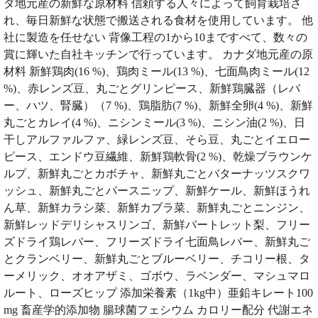
ダ地元産の新鮮な原材料 信頼する人々によって飼育栽培さ
れ、毎日新鮮な状態で搬送される食材を使用しています。 他
社に製造を任せない 背像工程の1から10まですべて、数々の
賞に輝いた自社キッチンで行っています。 カナダ地元産の原
材料 新鮮鶏肉(16 %)、鶏肉ミール(13 %)、七面鳥肉ミール(12
%)、赤レンズ豆、丸ごとグリンピース、新鮮鶏臓器（レバ
ー、ハツ、腎臓）（7 %)、鶏脂肪(7 %)、新鮮全卵(4 %)、新鮮
丸ごとカレイ(4 %)、ニシンミール(3 %)、ニシン油(2 %)、日
干しアルファルファ、緑レンズ豆、そら豆、丸ごとイエロー
ピース、エンドウ豆繊維、新鮮鶏軟骨(2 %)、乾燥ブラウンケ
ルプ、新鮮丸ごとカボチャ、新鮮丸ごとバターナッツスクワ
ッシュ、新鮮丸ごとパースニップ、新鮮ケール、新鮮ほうれ
ん草、新鮮カラシ菜、新鮮カブラ菜、新鮮丸ごとニンジン、
新鮮レッドデリシャスリンゴ、新鮮バートレット梨、フリー
ズドライ鶏レバー、フリーズドライ七面鳥レバー、新鮮丸ご
とクランベリー、新鮮丸ごとブルーベリー、チコリー根、タ
ーメリック、オオアザミ、ゴボウ、ラベンダー、マシュマロ
ルート、ローズヒップ 添加栄養素（1kg中）亜鉛キレート100
mg 畜産学的添加物 腸球菌フェシウム カロリー配分 代謝エネ