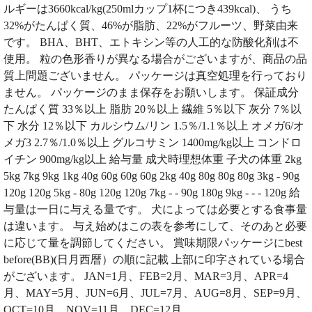
ルギーは3660kcal/kg(250mlカップ1杯につき439kcal)、 うち
32%がたんぱく質、46%が脂肪、22%がフルーツ、野菜由来
です。 BHA、BHT、エトキシン等の人工的な防酸化剤は不
使用。 粒の色形香りが異なる場合がございますが、商品の品
質上問題ございません。 パッケージは真空処理を行っており
ません。 パッケージのまま保存をお願いします。 保証成分
たんぱく質 33％以上 脂肪 20％以上 繊維 5％以下 灰分 7％以
下 水分 12％以下 カルシウム/リン 1.5％/1.1％以上 オメガ6/オ
メガ3 2.7％/1.0％以上 グルコサミン 1400mg/kg以上 コンドロ
イチン 900mg/kg以上 給与量 成犬時理想体重 子犬の体重 2kg
5kg 7kg 9kg 1kg 40g 60g 60g 60g 2kg 40g 80g 80g 80g 3kg - 90g
120g 120g 5kg - 80g 120g 120g 7kg - - 90g 180g 9kg - - - 120g 給
与量は一日に与える量です。 犬によっては必要とする食事量
は違います。 与え始めはこの表を参考にして、そのあと必要
に応じて量を調節してください。 賞味期限パッケージにbest
before(BB)(日月西暦）の順に記載 上部に印字されている場合
がございます。 JAN=1月、FEB=2月、MAR=3月、APR=4
月、MAY=5月、JUN=6月、JUL=7月、AUG=8月、SEP=9月、
OCT=10月、NOV=11月、DEC=12月