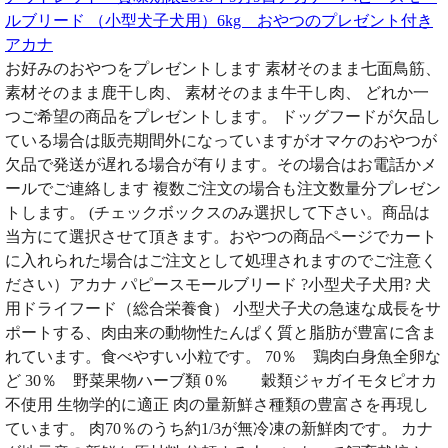
ルブリード （小型犬子犬用）6kg おやつのプレゼント付き
アカナ
お好みのおやつをプレゼントします 素材そのまま七面鳥筋、
素材そのまま鹿干し肉、 素材そのまま牛干し肉、 どれか一
つご希望の商品をプレゼントします。 ドッグフードが欠品し
ている場合は販売期間外になっていますがオマケのおやつが
欠品で発送が遅れる場合が有ります。その場合はお電話かメ
ールでご連絡します 複数ご注文の場合も注文数量分プレゼン
トします。 (チェックボックスのみ選択して下さい。商品は
当方にて選択させて頂きます。おやつの商品ページでカート
に入れられた場合はご注文として処理されますのでご注意く
ださい）アカナ パピースモールブリード ?小型犬子犬用? 犬
用ドライフード（総合栄養食） 小型犬子犬の急速な成長をサ
ポートする、肉由来の動物性たんぱく質と脂肪が豊富に含ま
れています。食べやすい小粒です。 70％ 鶏肉白身魚全卵な
ど 30％ 野菜果物ハーブ類 0％ 穀類ジャガイモタピオカ
不使用 生物学的に適正 肉の量新鮮さ種類の豊富さを再現し
ています。 肉70％のうち約1/3が無冷凍の新鮮肉です。 カナ