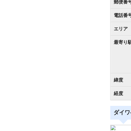
郵便番
電話番
エリア
最寄り
緯度
経度
ダイワ