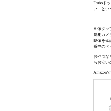
Frub
い…とい
画像タッ
防犯カメ
映像を確
番中のペ
おやつな
らお安い
Amazo