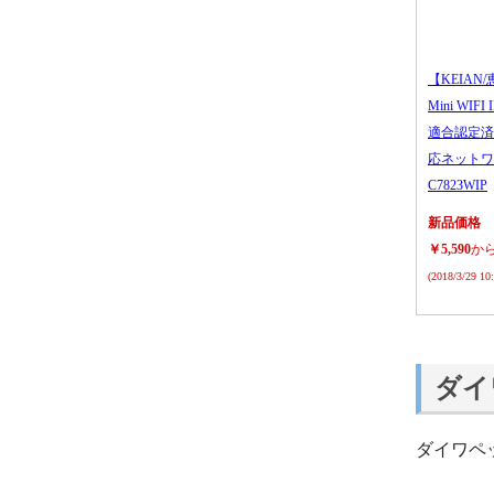
【KEIAN/
Mini WIFI
適合認定済
応ネットワ
C7823WIP
新品価格
￥5,590
か
(2018/3/29 1
ダイ
ダイワペ