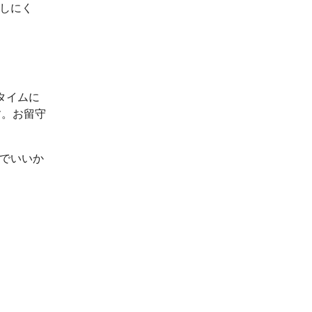
出しにく
タイムに
す。お留守
ルでいいか