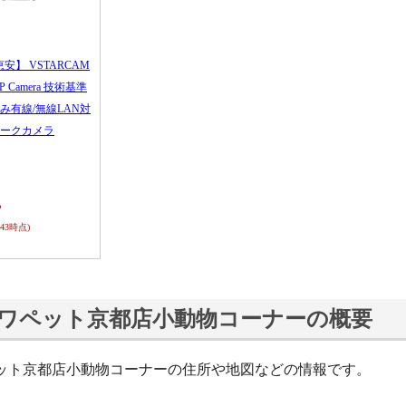
恵安】 VSTARCAM
 IP Camera 技術基準
み有線/無線LAN対
ークカメラ
ら
0:43時点)
ワペット京都店小動物コーナーの概要
ット京都店小動物コーナーの住所や地図などの情報です。