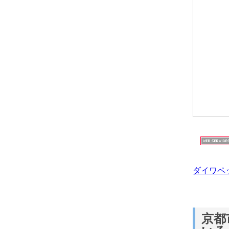
ダイワペ
京都