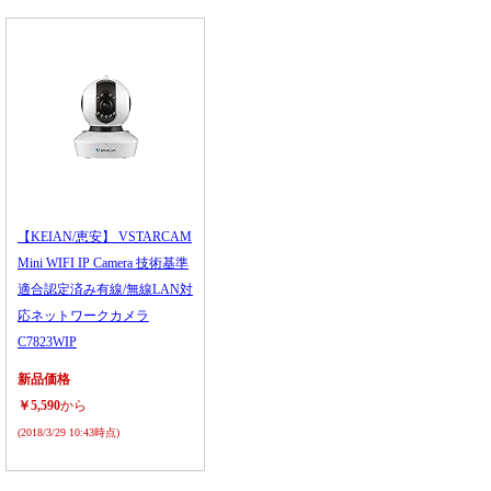
【KEIAN/恵安】 VSTARCAM
Mini WIFI IP Camera 技術基準
適合認定済み有線/無線LAN対
応ネットワークカメラ
C7823WIP
新品価格
￥5,590
から
(2018/3/29 10:43時点)