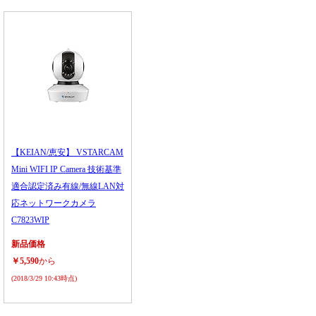
【KEIAN/恵安】 VSTARCAM
Mini WIFI IP Camera 技術基準
適合認定済み有線/無線LAN対
応ネットワークカメラ
C7823WIP
新品価格
￥5,590
から
(2018/3/29 10:43時点)