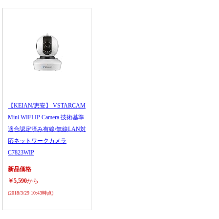
【KEIAN/恵安】 VSTARCAM
Mini WIFI IP Camera 技術基準
適合認定済み有線/無線LAN対
応ネットワークカメラ
C7823WIP
新品価格
￥5,590
から
(2018/3/29 10:43時点)