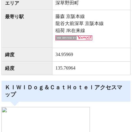
深草野田町
エリア
藤森 京阪本線
最寄り駅
龍谷大前深草 京阪本線
稲荷 JR在来線
34.95969
緯度
135.76964
経度
ＫＩＷＩＤｏｇ＆ＣａｔＨｏｔｅｌアクセスマ
ップ