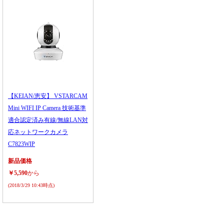
【KEIAN/恵安】 VSTARCAM
Mini WIFI IP Camera 技術基準
適合認定済み有線/無線LAN対
応ネットワークカメラ
C7823WIP
新品価格
￥5,590
から
(2018/3/29 10:43時点)