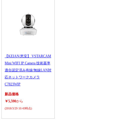
【KEIAN/恵安】 VSTARCAM
Mini WIFI IP Camera 技術基準
適合認定済み有線/無線LAN対
応ネットワークカメラ
C7823WIP
新品価格
￥5,590
から
(2018/3/29 10:43時点)