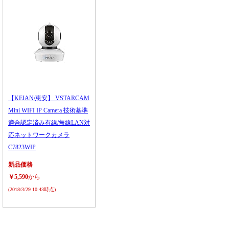
【KEIAN/恵安】 VSTARCAM
Mini WIFI IP Camera 技術基準
適合認定済み有線/無線LAN対
応ネットワークカメラ
C7823WIP
新品価格
￥5,590
から
(2018/3/29 10:43時点)