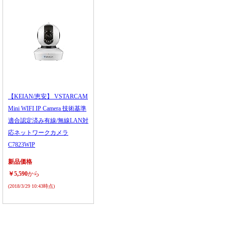
【KEIAN/恵安】 VSTARCAM
Mini WIFI IP Camera 技術基準
適合認定済み有線/無線LAN対
応ネットワークカメラ
C7823WIP
新品価格
￥5,590
から
(2018/3/29 10:43時点)