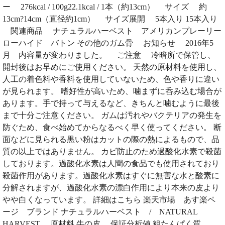
ー 276kcal / 100g22.1kcal / 1本（約13cm） サイズ 約
13cm?14cm（直径約1cm） サイズ展開 5本入り 15本入り
関連商品 ナチュラルハーベスト アメリカンプレーリー
ローハイド バトン その他のガム骨 お知らせ 2016年5
月 内容量が変わりました。 ご注意 冷暗所で保管し、
開封後はお早めにご使用ください。 天然の原材料を使用し、
人工の着色料や香料を使用していないため、色や香りに違い
が見られます。 嗜好性が高いため、噛まずに呑み込む場合が
あります。手で持って与えるなど、きちんと噛むように最後
まで十分ご注意ください。 ガムは汚れやバクテリアの発生を
防ぐため、食べ始めてからなるべく早く使ってください。 断
面などに見られる黒い粉はカットの際の熱によるもので、品
質の以上ではありません。 カビ防止のため過酸化水素で殺菌
しております。過酸化水素は人間の食品でも使用されており
殺菌作用があります。過酸化水素はすぐに無害な水と酸素に
分解されますが、過酸化水素の漂白作用により本来の皮より
やや白くなっています。 詳細はこちら 楽天市場 あす楽ペ
ージ ブランド ナチュラルハーベスト / NATURAL
HARVEST 原材料 牛の皮 保証分析値 粗たんぱく質