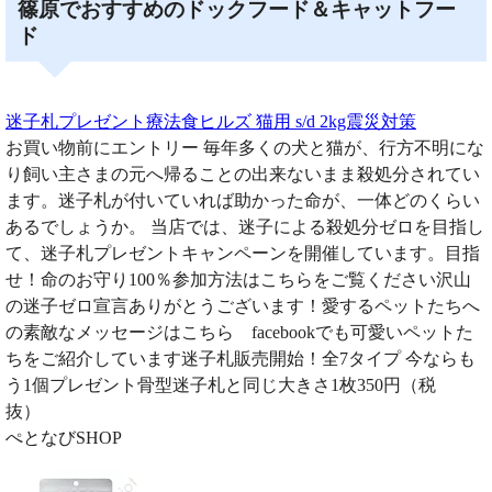
篠原でおすすめのドックフード＆キャットフー
ド
迷子札プレゼント療法食ヒルズ 猫用 s/d 2kg震災対策
お買い物前にエントリー 毎年多くの犬と猫が、行方不明にな
り飼い主さまの元へ帰ることの出来ないまま殺処分されてい
ます。迷子札が付いていれば助かった命が、一体どのくらい
あるでしょうか。 当店では、迷子による殺処分ゼロを目指し
て、迷子札プレゼントキャンペーンを開催しています。目指
せ！命のお守り100％参加方法はこちらをご覧ください沢山
の迷子ゼロ宣言ありがとうございます！愛するペットたちへ
の素敵なメッセージはこちら facebookでも可愛いペットた
ちをご紹介しています迷子札販売開始！全7タイプ 今ならも
う1個プレゼント骨型迷子札と同じ大きさ1枚350円（税
抜）
ぺとなびSHOP