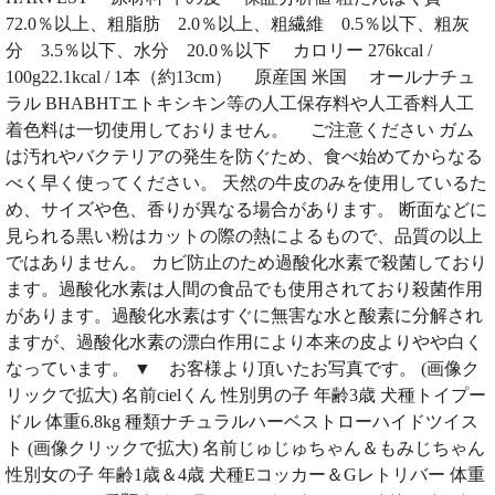
72.0％以上、粗脂肪 2.0％以上、粗繊維 0.5％以下、粗灰
分 3.5％以下、水分 20.0％以下 カロリー 276kcal /
100g22.1kcal / 1本（約13cm） 原産国 米国 オールナチュ
ラル BHABHTエトキシキン等の人工保存料や人工香料人工
着色料は一切使用しておりません。 ご注意ください ガム
は汚れやバクテリアの発生を防ぐため、食べ始めてからなる
べく早く使ってください。 天然の牛皮のみを使用しているた
め、サイズや色、香りが異なる場合があります。 断面などに
見られる黒い粉はカットの際の熱によるもので、品質の以上
ではありません。 カビ防止のため過酸化水素で殺菌しており
ます。過酸化水素は人間の食品でも使用されており殺菌作用
があります。過酸化水素はすぐに無害な水と酸素に分解され
ますが、過酸化水素の漂白作用により本来の皮よりやや白く
なっています。 ▼ お客様より頂いたお写真です。 (画像ク
リックで拡大) 名前cielくん 性別男の子 年齢3歳 犬種トイプー
ドル 体重6.8kg 種類ナチュラルハーベストローハイドツイス
ト (画像クリックで拡大) 名前じゅじゅちゃん＆もみじちゃん
性別女の子 年齢1歳＆4歳 犬種Eコッカー＆Gレトリバー 体重