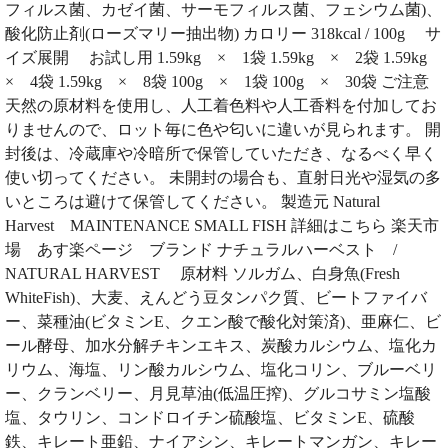
フィルス菌、カゼイ菌、サーモフィルス菌、フェシウム菌)、
酸化防止剤(ローズマリー抽出物) カロリー 318kcal / 100g サ
イズ展開 お試し用 1.59kg × 1袋 1.59kg × 2袋 1.59kg
× 4袋 1.59kg × 8袋 100g × 1袋 100g × 30袋 ご注意
天然の原材料を使用し、人工着色料や人工香料を付加してお
りませんので、ロット毎に色や匂いに違いが見られます。 開
封後は、冷蔵庫や冷暗所で保管していただき、なるべく早く
使い切ってください。 未開封の場合も、直射日光や湿気の多
いところは避けて保管してください。 製造元 Natural
Harvest MAINTENANCE SMALL FISH 詳細はこちら 楽天市
場 あす楽ページ ブランド ナチュラルハーベスト /
NATURAL HARVEST 原材料 ソルガム、白身魚(Fresh
WhiteFish)、大麦、えんどう豆タンパク質、ビートファイバ
ー、菜種油(ビタミンE、クエン酸で酸化対策済)、亜麻仁、ビ
ール酵母、加水分解チキンエキス、炭酸カルシウム、塩化カ
リウム、海塩、リン酸カルシウム、塩化コリン、ブルーベリ
ー、クランベリー、月見草油(低温圧搾)、グルコサミン塩酸
塩、タウリン、コンドロイチン硫酸塩、ビタミンE、硫酸
鉄、キレート亜鉛、ナイアシン、キレートマンガン、キレー