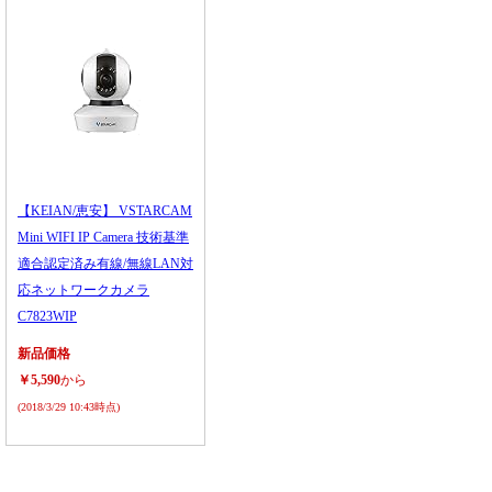
【KEIAN/恵安】 VSTARCAM
Mini WIFI IP Camera 技術基準
適合認定済み有線/無線LAN対
応ネットワークカメラ
C7823WIP
新品価格
￥5,590
から
(2018/3/29 10:43時点)