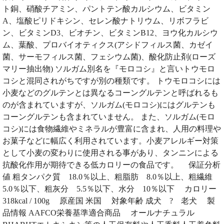
ト銅、硝酸チアミン、パントテン酸カルシウム、ビタミン
A、塩酸ピリドキシン、セレン酸ナトリウム、リボフラビ
ン、ビタミンD3、ビオチン、ビタミンB12、ヨウ化カルシウ
ム、葉酸、プロバイオティクス(アシドフィルス菌、カゼイ
菌、サーモフィルス菌、フェシウム菌)、酸化防止剤(ローズ
マリー抽出物) ソルガム別名を『モロコシ』と言いトウモロ
コシと混同されがちですが別の種類です。 トウモロコシには
小麦などのグルテンとは異なるコーングルテンと呼ばれるも
のが含まれていますが、ソルガム(モロコシ)にはグルテンも
コーングルテンも含まれていません。 また、ソルガム(モロ
コシ)には食物繊維やミネラルが豊富に含まれ、人用の料理や
お菓子などに幅広く利用されています。小麦アレルギー対策
として小麦の変わりに使用される事があり、タンニンによる
抗酸化作用が期待できる低カロリーの食品です。 保証分析
値 粗タンパク質 18.0％以上、粗脂肪 8.0％以上、粗繊維
5.0％以下、粗灰分 5.5％以下、水分 10％以下 カロリー
318kcal / 100g 原産国 米国 対象年齢 成犬 ? 老犬 製
品情報 AAFCO栄養基準適合商品 オールナチュラル