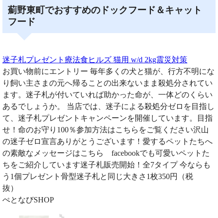
薊野東町でおすすめのドックフード＆キャット
フード
迷子札プレゼント療法食ヒルズ 猫用 w/d 2kg震災対策
お買い物前にエントリー 毎年多くの犬と猫が、行方不明にな
り飼い主さまの元へ帰ることの出来ないまま殺処分されてい
ます。迷子札が付いていれば助かった命が、一体どのくらい
あるでしょうか。 当店では、迷子による殺処分ゼロを目指し
て、迷子札プレゼントキャンペーンを開催しています。目指
せ！命のお守り100％参加方法はこちらをご覧ください沢山
の迷子ゼロ宣言ありがとうございます！愛するペットたちへ
の素敵なメッセージはこちら facebookでも可愛いペットた
ちをご紹介しています迷子札販売開始！全7タイプ 今ならも
う1個プレゼント骨型迷子札と同じ大きさ1枚350円（税
抜）
ぺとなびSHOP