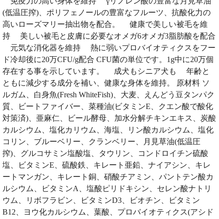
免疫力の高い身体を維持 γリノレン酸の豊富な月見草油
(低温圧搾)、ポリフェノールの豊富なフルーツ、抗酸化力の
高いローズマリー抽出物を配合。 健康で美しい被毛を維
持 美しい被毛と皮膚に必要なオメガ6オメガ3脂肪酸を配合
元気な消化器を維持 熱に弱いプロバイオティクスをフー
ド冷却後に20万CFU/g配合 CFU菌の単位です。1g中に20万個
存在する事を示しています。 成犬もシニア犬も 年齢と
ともに減少する成分を補い、健康な身体を維持。 原材料 ソ
ルガム、白身魚(Fresh WhiteFish)、大麦、えんどう豆タンパク
質、ビートファイバー、菜種油(ビタミンE、クエン酸で酸化
対策済)、亜麻仁、ビール酵母、加水分解チキンエキス、炭酸
カルシウム、塩化カリウム、海塩、リン酸カルシウム、塩化
コリン、ブルーベリー、クランベリー、月見草油(低温圧
搾)、グルコサミン塩酸塩、タウリン、コンドロイチン硫酸
塩、ビタミンE、硫酸鉄、キレート亜鉛、ナイアシン、キレ
ートマンガン、キレート銅、硝酸チアミン、パントテン酸カ
ルシウム、ビタミンA、塩酸ピリドキシン、セレン酸ナトリ
ウム、リボフラビン、ビタミンD3、ビオチン、ビタミン
B12、ヨウ化カルシウム、葉酸、プロバイオティクス(アシド