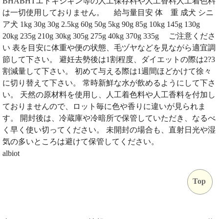
BHABHTエトキシキン等の人工保存料や人工香料人工着色料
は一切使用しておりません。 給与量目安 体 重 成犬 シニ
ア犬 1kg 30g 30g 2.5kg 60g 50g 5kg 90g 85g 10kg 145g 130g
20kg 235g 210g 30kg 305g 275g 40kg 370g 335g ご注意くださ
い 表を目安に体重や便の状態、毛ヅヤなどを見ながら適宜調
節して下さい。 避妊去勢後は1割程度、ダイエットの際は2?3
割減量して下さい。 初めて与える際は1週間ほどかけて徐々
に切り替えて下さい。 常時新鮮な水が飲めるようにして下さ
い。 天然の原材料を使用し、人工着色料や人工香料を付加し
ておりませんので、ロット毎に色や香りに違いが見られま
す。 開封後は、冷蔵庫や冷暗所で保管していただき、なるべ
く早く使い切ってください。 未開封の場合も、直射日光や湿
気の多いところは避けて保管してください。
albiot
Top