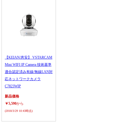
【KEIAN/恵安】 VSTARCAM
Mini WIFI IP Camera 技術基準
適合認定済み有線/無線LAN対
応ネットワークカメラ
C7823WIP
新品価格
￥5,590
から
(2018/3/29 10:43時点)