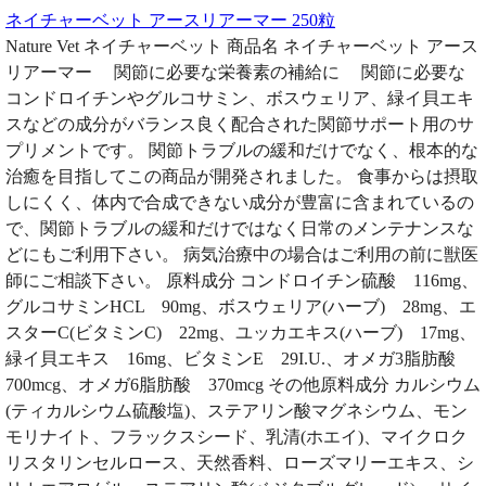
ネイチャーベット アースリアーマー 250粒
Nature Vet ネイチャーベット 商品名 ネイチャーベット アース
リアーマー 関節に必要な栄養素の補給に 関節に必要な
コンドロイチンやグルコサミン、ボスウェリア、緑イ貝エキ
スなどの成分がバランス良く配合された関節サポート用のサ
プリメントです。 関節トラブルの緩和だけでなく、根本的な
治癒を目指してこの商品が開発されました。 食事からは摂取
しにくく、体内で合成できない成分が豊富に含まれているの
で、関節トラブルの緩和だけではなく日常のメンテナンスな
どにもご利用下さい。 病気治療中の場合はご利用の前に獣医
師にご相談下さい。 原料成分 コンドロイチン硫酸 116mg、
グルコサミンHCL 90mg、ボスウェリア(ハーブ) 28mg、エ
スターC(ビタミンC) 22mg、ユッカエキス(ハーブ) 17mg、
緑イ貝エキス 16mg、ビタミンE 29I.U.、オメガ3脂肪酸
700mcg、オメガ6脂肪酸 370mcg その他原料成分 カルシウム
(ティカルシウム硫酸塩)、ステアリン酸マグネシウム、モン
モリナイト、フラックスシード、乳清(ホエイ)、マイクロク
リスタリンセルロース、天然香料、ローズマリーエキス、シ